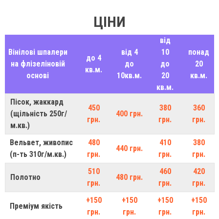
ЦІНИ
від
Вінілові шпалери
від 4
10
понад
до 4
на флізеліновій
до
до
20
кв.м.
основі
10кв.м.
20
кв.м.
кв.м.
Пісок, жаккард
450
380
360
(щільність 250г/
400 грн.
грн.
грн.
грн.
м.кв.)
Вельвет, живопис
480
410
380
440 грн.
(п-ть 310г/м.кв.)
грн.
грн.
грн.
510
460
420
Полотно
480 грн.
грн.
грн.
грн.
+150
+150
+150
+150
Преміум якість
грн.
грн.
грн.
грн.