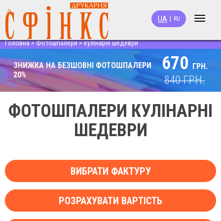
UA
|
RU
Toggle
navigat
Головна
>
Фотошпалери
>
кулінарні шедеври
670
ЗНИЖКА НА БЕЗШОВНІ ФОТОШПАЛЕРИ
ГРН.
20%
840
ГРН.
ФОТОШПАЛЕРИ КУЛІНАРНІ
ШЕДЕВРИ
ВИБРАТИ ФАКТУРУ
РОЗРАХУВАТИ ВАРТІСТЬ