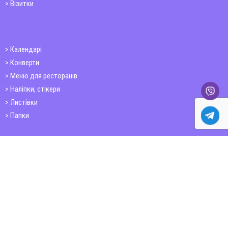
Візитки
Календарі
Конверти
Меню для ресторанів
Наліпки, стікери
Листівки
Папки
Друк книг
Плакати
Пластикові картки