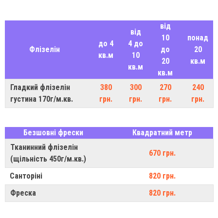
від
від
10
понад
до 4
4 до
Флізелін
до
20
кв.м
10
20
кв.м
кв.м
кв.м
Гладкий флізелін
380
300
270
240
густина 170г/м.кв.
грн.
грн.
грн.
грн.
Безшовні фрески
Квадратний метр
Тканинний флізелін
670 грн.
(щільність 450г/м.кв.)
Санторіні
820 грн.
Фреска
820 грн.