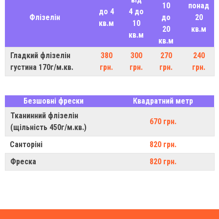
10
понад
до 4
4 до
Флізелін
до
20
кв.м
10
20
кв.м
кв.м
кв.м
Гладкий флізелін
380
300
270
240
густина 170г/м.кв.
грн.
грн.
грн.
грн.
Безшовні фрески
Квадратний метр
Тканинний флізелін
670 грн.
(щільність 450г/м.кв.)
Санторіні
820 грн.
Фреска
820 грн.