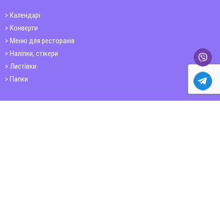
Календарі
Конверти
Меню для ресторанів
Наліпки, стікери
Листівки
Папки
Друк книг
Плакати
Пластикові картки