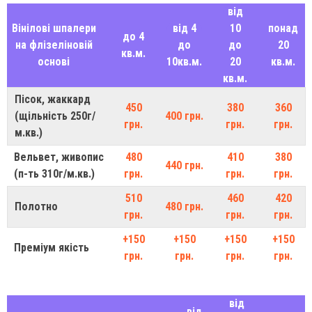
від
Вінілові шпалери
від 4
10
понад
до 4
на флізеліновій
до
до
20
кв.м.
основі
10кв.м.
20
кв.м.
кв.м.
Пісок, жаккард
450
380
360
(щільність 250г/
400 грн.
грн.
грн.
грн.
м.кв.)
Вельвет, живопис
480
410
380
440 грн.
(п-ть 310г/м.кв.)
грн.
грн.
грн.
510
460
420
Полотно
480 грн.
грн.
грн.
грн.
+150
+150
+150
+150
Преміум якість
грн.
грн.
грн.
грн.
від
від