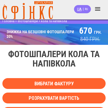
UA
|
RU
Toggle
navigat
Головна
>
Фотошпалери
>
кола та напівкола
670
ЗНИЖКА НА БЕЗШОВНІ ФОТОШПАЛЕРИ
ГРН.
20%
840
ГРН.
ФОТОШПАЛЕРИ КОЛА ТА
НАПІВКОЛА
ВИБРАТИ ФАКТУРУ
РОЗРАХУВАТИ ВАРТІСТЬ