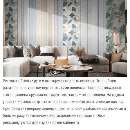
Рисунок обоев «Круги и полукруги» описать нелегко. Поле обоев
разделено на участки вертикальными линиями. Часть вертикальных
зон заполнена кругами-полукругами, часть – не заполнена. На одном
участке – большие достаточно бесформенные экзотические листья.
Преобладает неяркий зеленый цвет, который разбавляется темными и
белыми разделительными вертикальными полосами. Обои
рекомендуются для отделки стен кабинета.