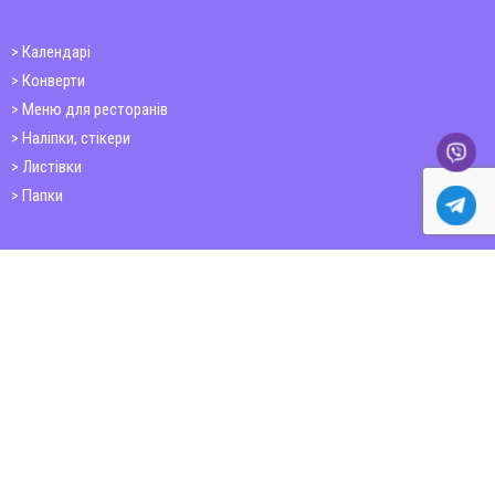
Календарі
Конверти
Меню для ресторанів
Наліпки, стікери
Листівки
Папки
Друк книг
Плакати
Пластикові картки