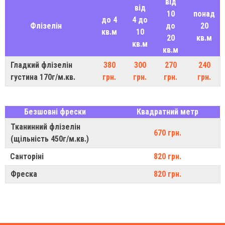
від
від
10
понад
до 4
4 до
Флізелін
до
20
кв.м
10
20
кв.м
кв.м
кв.м
Гладкий флізелін
380
300
270
240
густина 170г/м.кв.
грн.
грн.
грн.
грн.
Безшовні фрески
Квадратний метр
Тканинний флізелін
670 грн.
(щільність 450г/м.кв.)
Санторіні
820 грн.
Фреска
820 грн.