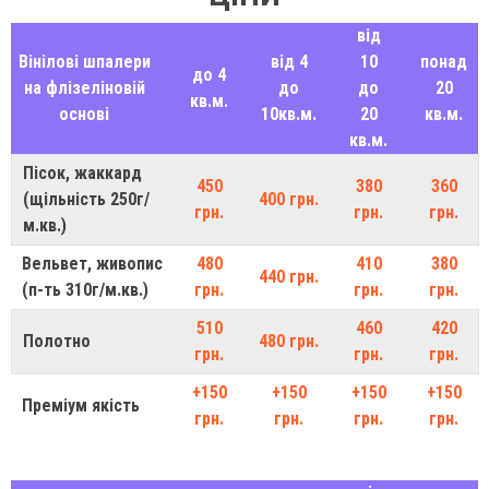
від
Вінілові шпалери
від 4
10
понад
до 4
на флізеліновій
до
до
20
кв.м.
основі
10кв.м.
20
кв.м.
кв.м.
Пісок, жаккард
450
380
360
(щільність 250г/
400 грн.
грн.
грн.
грн.
м.кв.)
Вельвет, живопис
480
410
380
440 грн.
(п-ть 310г/м.кв.)
грн.
грн.
грн.
510
460
420
Полотно
480 грн.
грн.
грн.
грн.
+150
+150
+150
+150
Преміум якість
грн.
грн.
грн.
грн.