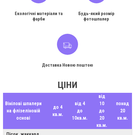
Екологічні матеріали та
Будь-який розмір
фарби
фотошпалер
Доставка Новою поштою
ЦІНИ
від
Вінілові шпалери
від 4
10
понад
до 4
на флізеліновій
до
до
20
кв.м.
основі
10кв.м.
20
кв.м.
кв.м.
Пісок, жаккард