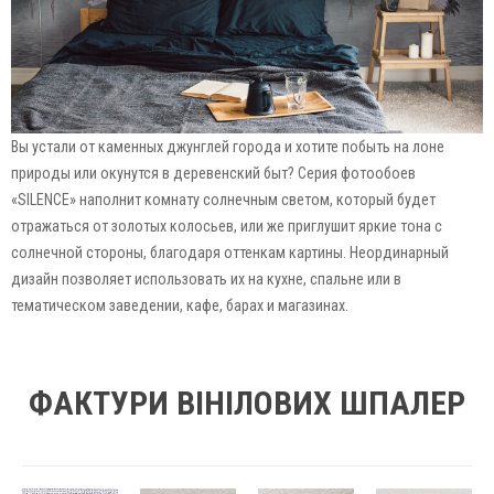
Вы устали от каменных джунглей города и хотите побыть на лоне
природы или окунутся в деревенский быт? Серия фотообоев
«SILENCE» наполнит комнату солнечным светом, который будет
отражаться от золотых колосьев, или же приглушит яркие тона с
солнечной стороны, благодаря оттенкам картины. Неординарный
дизайн позволяет использовать их на кухне, спальне или в
тематическом заведении, кафе, барах и магазинах.
ФАКТУРИ ВІНІЛОВИХ ШПАЛЕР