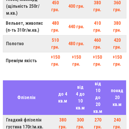
450
380
360
(щільність 250г/
400 грн.
грн.
грн.
грн.
м.кв.)
Вельвет, живопис
480
410
380
440 грн.
(п-ть 310г/м.кв.)
грн.
грн.
грн.
510
460
420
Полотно
480 грн.
грн.
грн.
грн.
+150
+150
+150
+150
Преміум якість
грн.
грн.
грн.
грн.
від
від
10
понад
до 4
4 до
Флізелін
до
20
кв.м
10
20
кв.м
кв.м
кв.м
Гладкий флізелін
380
300
270
240
густина 170г/м.кв.
грн.
грн.
грн.
грн.