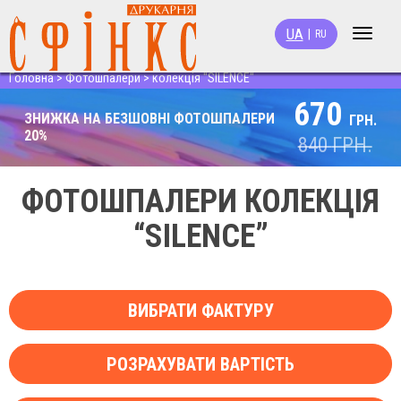
UA
|
RU
Toggle
navigat
Головна
>
Фотошпалери
>
колекція "SILENCE"
670
ЗНИЖКА НА БЕЗШОВНІ ФОТОШПАЛЕРИ
ГРН.
20%
840
ГРН.
ФОТОШПАЛЕРИ КОЛЕКЦІЯ
“SILENCE”
ВИБРАТИ ФАКТУРУ
РОЗРАХУВАТИ ВАРТІСТЬ