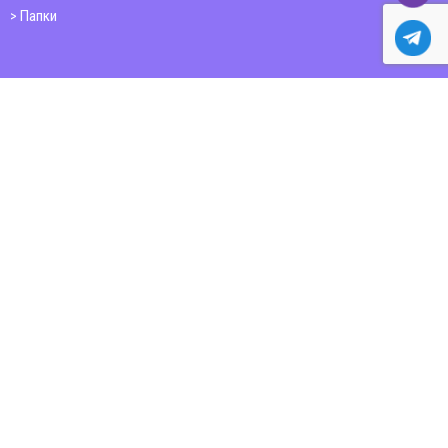
Папки
Друк книг
Плакати
Пластикові картки
ШИРОКОФОРМАТНИЙ ДРУК
Друк на фотошпалерах
Полотно
Самоклеюча плівка
Банер