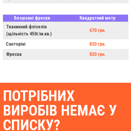
Безшовні фрески
Квадратний метр
Тканинний флізелін
670 грн.
(щільність 450г/м.кв.)
Санторіні
820 грн.
Фреска
820 грн.
ПОТРІБНИХ
ВИРОБІВ НЕМАЄ У
СПИСКУ?