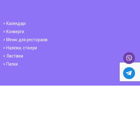
Календарі
Конверти
Меню для ресторанів
Наліпки, стікери
Листівки
Папки
Друк книг
Плакати
Пластикові картки