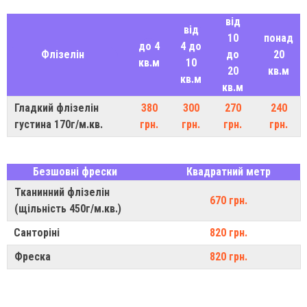
від
від
10
понад
до 4
4 до
Флізелін
до
20
кв.м
10
20
кв.м
кв.м
кв.м
Гладкий флізелін
380
300
270
240
густина 170г/м.кв.
грн.
грн.
грн.
грн.
Безшовні фрески
Квадратний метр
Тканинний флізелін
670 грн.
(щільність 450г/м.кв.)
Санторіні
820 грн.
Фреска
820 грн.