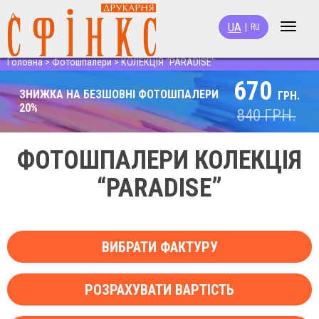
UA
|
RU
Toggle
navigat
Головна
>
Фотошпалери
>
КОЛЕКЦІЯ "PARADISE"
670
ЗНИЖКА НА БЕЗШОВНІ ФОТОШПАЛЕРИ
ГРН.
20%
840
ГРН.
ФОТОШПАЛЕРИ КОЛЕКЦІЯ
“PARADISE”
ВИБРАТИ ФАКТУРУ
РОЗРАХУВАТИ ВАРТІСТЬ