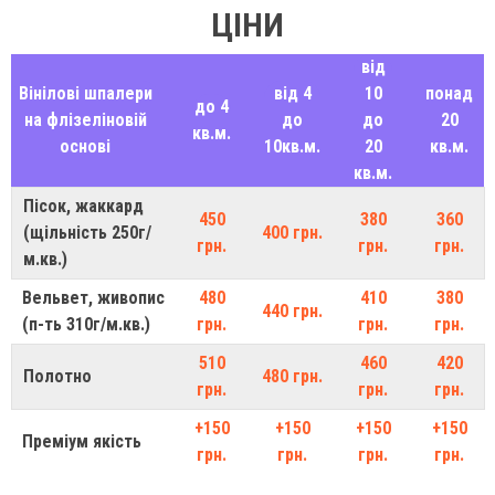
ЦІНИ
від
Вінілові шпалери
від 4
10
понад
до 4
на флізеліновій
до
до
20
кв.м.
основі
10кв.м.
20
кв.м.
кв.м.
Пісок, жаккард
450
380
360
(щільність 250г/
400 грн.
грн.
грн.
грн.
м.кв.)
Вельвет, живопис
480
410
380
440 грн.
(п-ть 310г/м.кв.)
грн.
грн.
грн.
510
460
420
Полотно
480 грн.
грн.
грн.
грн.
+150
+150
+150
+150
Преміум якість
грн.
грн.
грн.
грн.