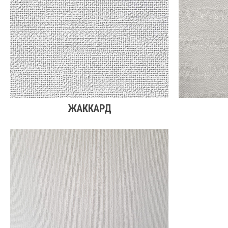
ЖАККАРД