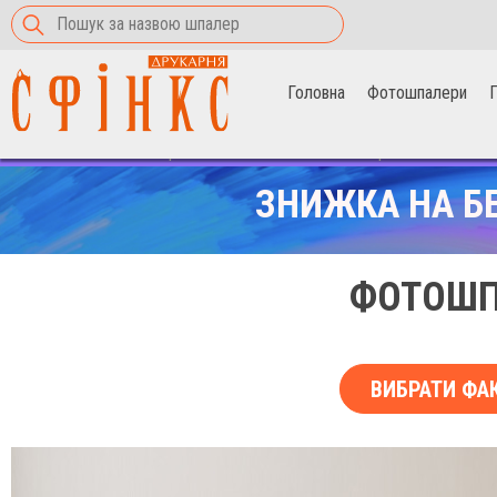
Головна
Фотошпалери
П
Головна
>
Фотошпалери
>
Китайський човен на озері
ЗНИЖКА НА Б
ФОТОШП
ВИБРАТИ ФА