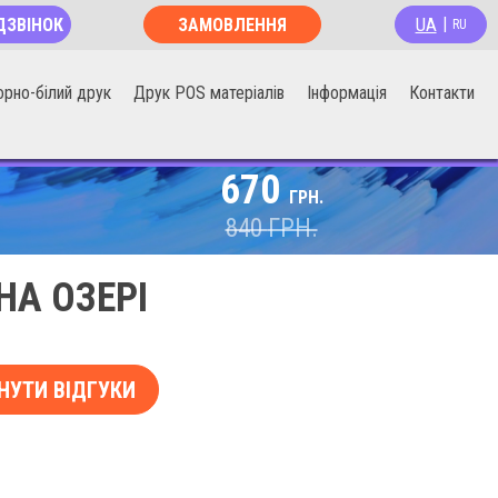
UA
ДЗВІНОК
ЗАМОВЛЕННЯ
|
RU
ОНЛАЙН
орно-білий друк
Друк POS матеріалів
Інформація
Контакти
670
ГРН.
840
ГРН.
А ОЗЕРІ
НУТИ ВІДГУКИ