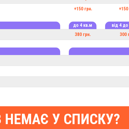
+150 грн.
+150 
до 4 кв.м
від 4 до
380 грн.
300 
В НЕМАЄ У СПИСКУ?