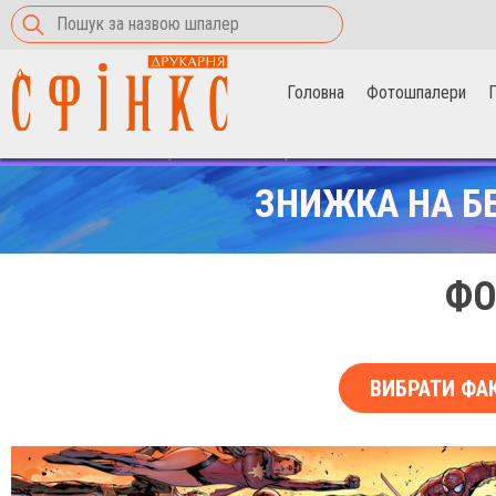
Головна
Фотошпалери
П
Головна
>
Фотошпалери
>
капітан Америка
ЗНИЖКА НА Б
ФО
ВИБРАТИ ФА