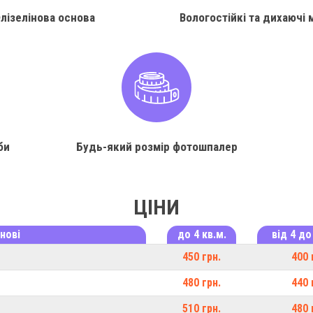
лізелінова основа
Вологостійкі та дихаючі 
би
Будь-який розмір фотошпалер
ЦІНИ
нові
до 4 кв.м.
від 4 до
450 грн.
400 
480 грн.
440 
510 грн.
480 