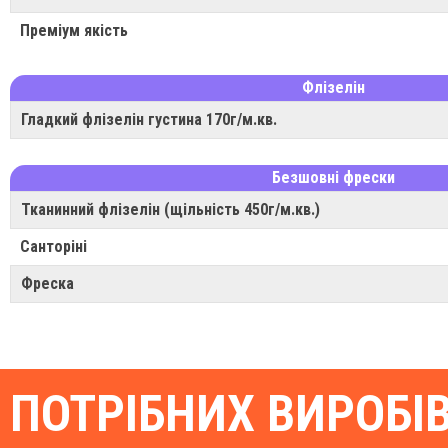
Преміум якість
Флізелін
Гладкий флізелін густина 170г/м.кв.
Безшовні фрески
Тканинний флізелін (щільність 450г/м.кв.)
Санторіні
Фреска
ПОТРІБНИХ ВИРОБІ