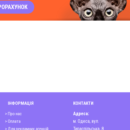
РОРАХУНОК
ІНФОРМАЦІЯ
КОНТАКТИ
> Про нас
Адреса:
> Оплата
м. Одеса, вул.
> Для рекламних агенцій
Тираспільська, 8