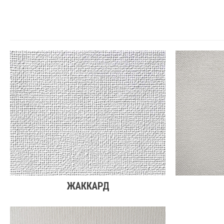
ЖАККАРД