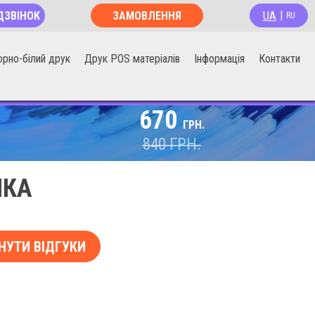
UA
ДЗВІНОК
ЗАМОВЛЕННЯ
|
RU
ОНЛАЙН
орно-білий друк
Друк POS матеріалів
Інформація
Контакти
670
ГРН.
840
ГРН.
ИКА
НУТИ ВІДГУКИ