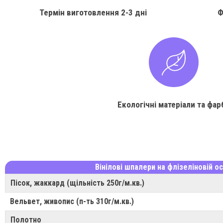
Термін виготовлення
2-3 дні
Ф
Екологічні матеріали та фар
Вінілові шпалери на флізеліновій ос
Пісок, жаккард (щільність 250г/м.кв.)
Вельвет, живопис (п-ть 310г/м.кв.)
Полотно