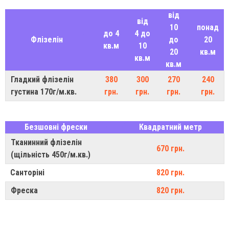
від
від
10
понад
до 4
4 до
Флізелін
до
20
кв.м
10
20
кв.м
кв.м
кв.м
Гладкий флізелін
380
300
270
240
густина 170г/м.кв.
грн.
грн.
грн.
грн.
Безшовні фрески
Квадратний метр
Тканинний флізелін
670 грн.
(щільність 450г/м.кв.)
Санторіні
820 грн.
Фреска
820 грн.