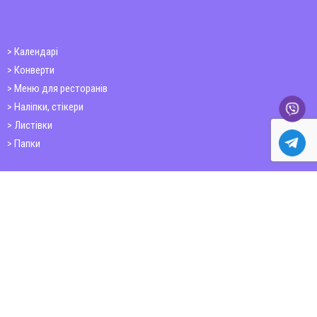
Календарі
Конверти
Меню для ресторанів
Наліпки, стікери
Листівки
Папки
Друк книг
Плакати
Пластикові картки