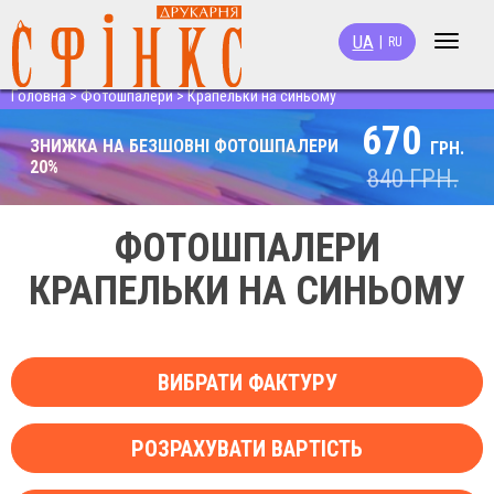
UA
|
RU
Toggle
navigat
Головна
>
Фотошпалери
>
Крапельки на синьому
670
ЗНИЖКА НА БЕЗШОВНІ ФОТОШПАЛЕРИ
ГРН.
20%
840
ГРН.
ФОТОШПАЛЕРИ
КРАПЕЛЬКИ НА СИНЬОМУ
ВИБРАТИ ФАКТУРУ
РОЗРАХУВАТИ ВАРТІСТЬ