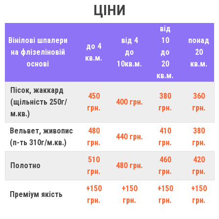
ЦІНИ
від
Вінілові шпалери
від 4
10
понад
до 4
на флізеліновій
до
до
20
кв.м.
основі
10кв.м.
20
кв.м.
кв.м.
Пісок, жаккард
450
380
360
(щільність 250г/
400 грн.
грн.
грн.
грн.
м.кв.)
Вельвет, живопис
480
410
380
440 грн.
(п-ть 310г/м.кв.)
грн.
грн.
грн.
510
460
420
Полотно
480 грн.
грн.
грн.
грн.
+150
+150
+150
+150
Преміум якість
грн.
грн.
грн.
грн.