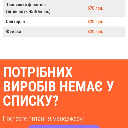
Тканинний флізелін
670 грн.
(щільність 450г/м.кв.)
Санторіні
820 грн.
Фреска
820 грн.
ПОТРІБНИХ
ВИРОБІВ НЕМАЄ У
СПИСКУ?
Поставте питання менеджеру!