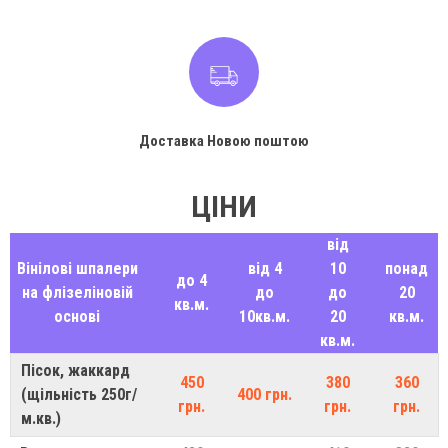
Доставка Новою поштою
ЦІНИ
від
Вінілові шпалери
від 4
10
понад
до 4
на флізеліновій
до
до
20
кв.м.
основі
10кв.м.
20
кв.м.
кв.м.
Пісок, жаккард
450
380
360
(щільність 250г/
400 грн.
грн.
грн.
грн.
м.кв.)