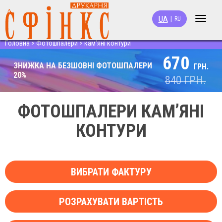
UA
|
RU
Toggle
navigat
Головна
>
Фотошпалери
>
кам'яні контури
670
ЗНИЖКА НА БЕЗШОВНІ ФОТОШПАЛЕРИ
ГРН.
20%
840
ГРН.
ФОТОШПАЛЕРИ КАМ’ЯНІ
КОНТУРИ
ВИБРАТИ ФАКТУРУ
РОЗРАХУВАТИ ВАРТІСТЬ