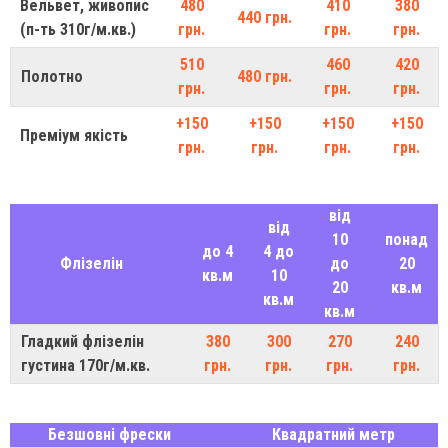
Вельвет, живопис
480
410
380
440 грн.
(п-ть 310г/м.кв.)
грн.
грн.
грн.
510
460
420
Полотно
480 грн.
грн.
грн.
грн.
+150
+150
+150
+150
Преміум якість
грн.
грн.
грн.
грн.
від
від
10
понад
до 4
4 до
Флізелін
до
20
кв.м
10
20
кв.м
кв.м
кв.м
Гладкий флізелін
380
300
270
240
густина 170г/м.кв.
грн.
грн.
грн.
грн.
Безшовні фрески
Квадратний метр