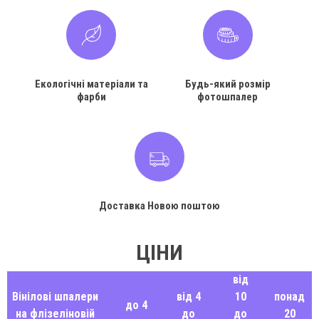
Екологічні матеріали та
Будь-який розмір
фарби
фотошпалер
Доставка Новою поштою
ЦІНИ
від
Вінілові шпалери
від 4
10
понад
до 4
на флізеліновій
до
до
20