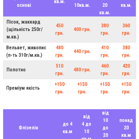
кв.м.
основі
10кв.м.
20
кв.м.
кв.м.
Пісок, жаккард
450
380
360
(щільність 250г/
400 грн.
грн.
грн.
грн.
м.кв.)
Вельвет, живопис
480
410
380
440 грн.
(п-ть 310г/м.кв.)
грн.
грн.
грн.
510
460
420
Полотно
480 грн.
грн.
грн.
грн.
+150
+150
+150
+150
Преміум якість
грн.
грн.
грн.
грн.
від
від
10
понад
до 4
4 до
Флізелін
до
20
кв.м
10
20
кв.м
кв.м