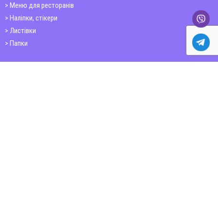
Меню для ресторанів
Наліпки, стікери
Листівки
Папки
Друк книг
Плакати
Пластикові картки
ШИРОКОФОРМАТНИЙ ДРУК
Друк на фотошпалерах
Полотно