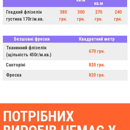
кв.м
Гладкий флізелін
380
300
270
240
густина 170г/м.кв.
грн.
грн.
грн.
грн.
Безшовні фрески
Квадратний метр
Тканинний флізелін
670 грн.
(щільність 450г/м.кв.)
Санторіні
820 грн.
Фреска
820 грн.
ПОТРІБНИХ