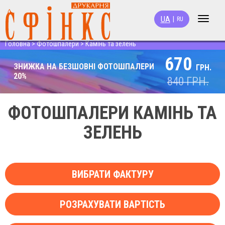
UA
|
RU
Toggle
navigat
Головна
>
Фотошпалери
>
Камінь та зелень
670
ЗНИЖКА НА БЕЗШОВНІ ФОТОШПАЛЕРИ
ГРН.
20%
840
ГРН.
ФОТОШПАЛЕРИ КАМІНЬ ТА
ЗЕЛЕНЬ
ВИБРАТИ ФАКТУРУ
РОЗРАХУВАТИ ВАРТІСТЬ