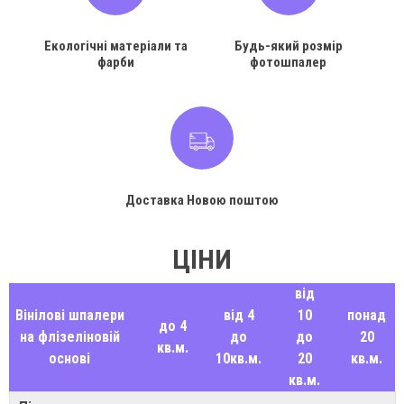
Екологічні матеріали та
Будь-який розмір
фарби
фотошпалер
Доставка Новою поштою
ЦІНИ
від
Вінілові шпалери
від 4
10
понад
до 4
на флізеліновій
до
до
20
кв.м.
основі
10кв.м.
20
кв.м.
кв.м.