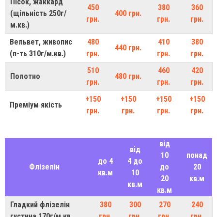
Пісок, жаккард
450
380
360
(щільність 250г/
400 грн.
грн.
грн.
грн.
м.кв.)
Вельвет, живопис
480
410
380
440 грн.
(п-ть 310г/м.кв.)
грн.
грн.
грн.
510
460
420
Полотно
480 грн.
грн.
грн.
грн.
+150
+150
+150
+150
Преміум якість
грн.
грн.
грн.
грн.
від
від
10
понад
до 4
4 до
Флізелін
до
20
кв.м
10
20
кв.м
кв.м
кв.м
Гладкий флізелін
380
300
270
240
густина 170г/м.кв.
грн.
грн.
грн.
грн.