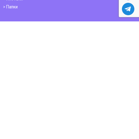
Папки
Друк книг
Плакати
Пластикові картки
ШИРОКОФОРМАТНИЙ ДРУК
Друк на фотошпалерах
Полотно
Самоклеюча плівка
Банер