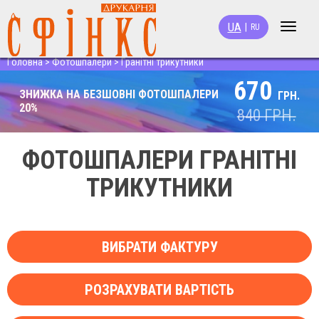
UA
|
RU
Toggle
navigat
Головна
>
Фотошпалери
>
Гранітні трикутники
670
ЗНИЖКА НА БЕЗШОВНІ ФОТОШПАЛЕРИ
ГРН.
20%
840
ГРН.
ФОТОШПАЛЕРИ ГРАНІТНІ
ТРИКУТНИКИ
ВИБРАТИ ФАКТУРУ
РОЗРАХУВАТИ ВАРТІСТЬ