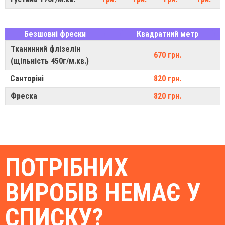
Безшовні фрески
Квадратний метр
Тканинний флізелін
670 грн.
(щільність 450г/м.кв.)
Санторіні
820 грн.
Фреска
820 грн.
ПОТРІБНИХ
ВИРОБІВ НЕМАЄ У
СПИСКУ?