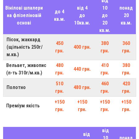
від
Вінілові шпалери
від 4
10
понад
до 4
на флізеліновій
до
до
20
кв.м.
основі
10кв.м.
20
кв.м.
кв.м.
Пісок, жаккард
450
380
360
(щільність 250г/
400 грн.
грн.
грн.
грн.
м.кв.)
Вельвет, живопис
480
410
380
440 грн.
(п-ть 310г/м.кв.)
грн.
грн.
грн.
510
460
420
Полотно
480 грн.
грн.
грн.
грн.
+150
+150
+150
+150
Преміум якість
грн.
грн.
грн.
грн.
від
від
10
понад