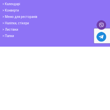
Календарі
Конверти
Меню для ресторанів
Наліпки, стікери
Листівки
Папки
Друк книг
Плакати
Пластикові картки