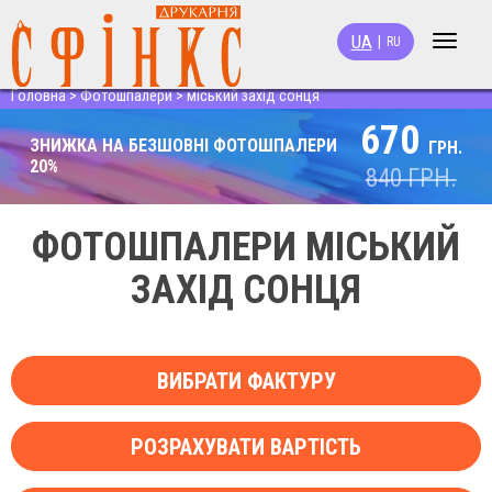
UA
|
RU
Toggle
navigat
Головна
>
Фотошпалери
>
міський захід сонця
670
ЗНИЖКА НА БЕЗШОВНІ ФОТОШПАЛЕРИ
ГРН.
20%
840
ГРН.
ФОТОШПАЛЕРИ МІСЬКИЙ
ЗАХІД СОНЦЯ
ВИБРАТИ ФАКТУРУ
РОЗРАХУВАТИ ВАРТІСТЬ