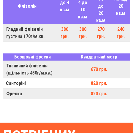
до 4
4 до
Флізелін
до
20
кв.м
10
20
кв.м
кв.м
кв.м
Гладкий флізелін
380
300
270
240
густина 170г/м.кв.
грн.
грн.
грн.
грн.
Безшовні фрески
Квадратний метр
Тканинний флізелін
670 грн.
(щільність 450г/м.кв.)
Санторіні
820 грн.
Фреска
820 грн.