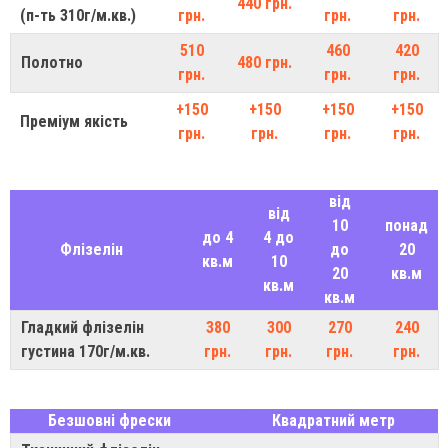
440 грн.
(п-ть 310г/м.кв.)
грн.
грн.
грн.
510
460
420
Полотно
480 грн.
грн.
грн.
грн.
+150
+150
+150
+150
Преміум якість
грн.
грн.
грн.
грн.
від
від
10
понад
до 4
4 до
Флізелін
до
20
кв.м
10
20
кв.м
кв.м
кв.м
Гладкий флізелін
380
300
270
240
густина 170г/м.кв.
грн.
грн.
грн.
грн.
Безшовні фрески
Квадратний метр