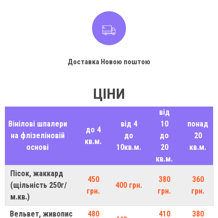
Доставка Новою поштою
ЦІНИ
від
Вінілові шпалери
від 4
10
понад
до 4
на флізеліновій
до
до
20
кв.м.
основі
10кв.м.
20
кв.м.
кв.м.
Пісок, жаккард
450
380
360
(щільність 250г/
400 грн.
грн.
грн.
грн.
м.кв.)
Вельвет, живопис
480
410
380