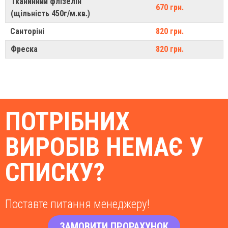
Тканинний флізелін
670 грн.
(щільність 450г/м.кв.)
Санторіні
820 грн.
Фреска
820 грн.
ПОТРІБНИХ
ВИРОБІВ НЕМАЄ У
СПИСКУ?
Поставте питання менеджеру!
ЗАМОВИТИ ПРОРАХУНОК