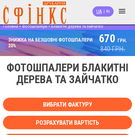
UA
|
RU
Toggle
navigat
Головна
>
Фотошпалери
>
Блакитні дерева та зайчатко
670
ЗНИЖКА НА БЕЗШОВНІ ФОТОШПАЛЕРИ
ГРН.
20%
840
ГРН.
ФОТОШПАЛЕРИ БЛАКИТНІ
ДЕРЕВА ТА ЗАЙЧАТКО
ВИБРАТИ ФАКТУРУ
РОЗРАХУВАТИ ВАРТІСТЬ