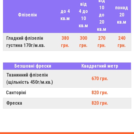
від
від
10
понад
до 4
4 до
Флізелін
до
20
кв.м
10
20
кв.м
кв.м
кв.м
Гладкий флізелін
380
300
270
240
густина 170г/м.кв.
грн.
грн.
грн.
грн.
Безшовні фрески
Квадратний метр
Тканинний флізелін
670 грн.
(щільність 450г/м.кв.)
Санторіні
820 грн.
Фреска
820 грн.