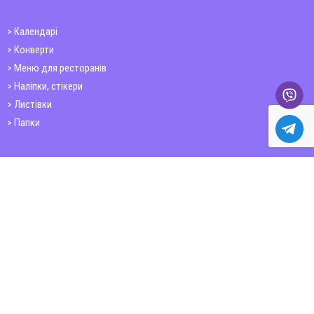
Календарі
Конверти
Меню для ресторанів
Наліпки, стікери
Листівки
Папки
Друк книг
Плакати
Пластикові картки