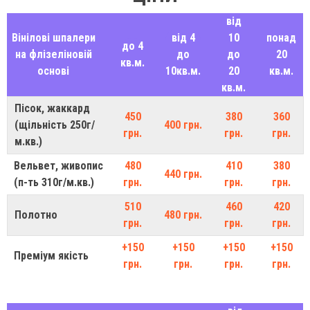
від
Вінілові шпалери
від 4
10
понад
до 4
на флізеліновій
до
до
20
кв.м.
основі
10кв.м.
20
кв.м.
кв.м.
Пісок, жаккард
450
380
360
(щільність 250г/
400 грн.
грн.
грн.
грн.
м.кв.)
Вельвет, живопис
480
410
380
440 грн.
(п-ть 310г/м.кв.)
грн.
грн.
грн.
510
460
420
Полотно
480 грн.
грн.
грн.
грн.
+150
+150
+150
+150
Преміум якість
грн.
грн.
грн.
грн.