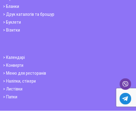
Бланки
Друк каталогів та брошур
Буклети
Візитки
Календарі
Конверти
Меню для ресторанів
Наліпки, стікери
Листівки
Папки
Друк книг
Плакати