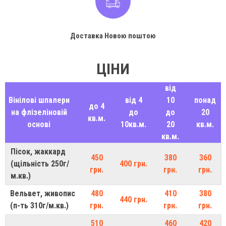
Доставка Новою поштою
ЦІНИ
від
Вінілові шпалери
від 4
10
понад
до 4
на флізеліновій
до
до
20
кв.м.
основі
10кв.м.
20
кв.м.
кв.м.
Пісок, жаккард
450
380
360
(щільність 250г/
400 грн.
грн.
грн.
грн.
м.кв.)
Вельвет, живопис
480
410
380
440 грн.
(п-ть 310г/м.кв.)
грн.
грн.
грн.
510
460
420