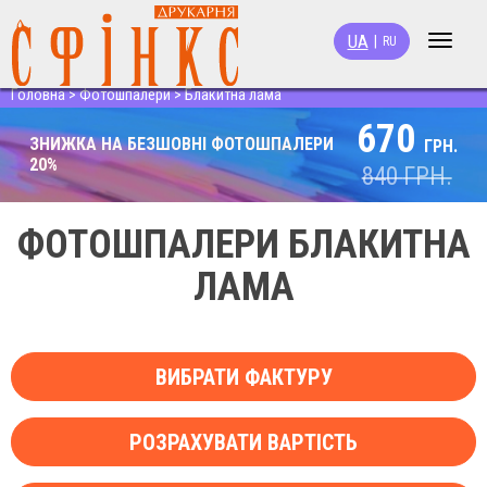
UA
|
RU
Toggle
navigat
Головна
>
Фотошпалери
>
Блакитна лама
670
ЗНИЖКА НА БЕЗШОВНІ ФОТОШПАЛЕРИ
ГРН.
20%
840
ГРН.
ФОТОШПАЛЕРИ БЛАКИТНА
ЛАМА
ВИБРАТИ ФАКТУРУ
РОЗРАХУВАТИ ВАРТІСТЬ