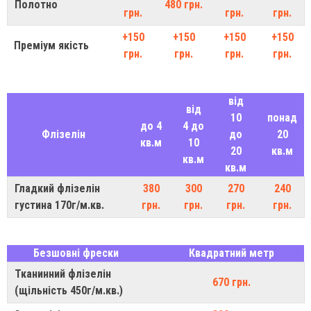
Полотно
480 грн.
грн.
грн.
грн.
+150
+150
+150
+150
Преміум якість
грн.
грн.
грн.
грн.
від
від
10
понад
до 4
4 до
Флізелін
до
20
кв.м
10
20
кв.м
кв.м
кв.м
Гладкий флізелін
380
300
270
240
густина 170г/м.кв.
грн.
грн.
грн.
грн.
Безшовні фрески
Квадратний метр
Тканинний флізелін
670 грн.
(щільність 450г/м.кв.)