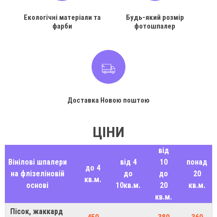
Екологічні матеріали та
Будь-який розмір
фарби
фотошпалер
Доставка Новою поштою
ЦІНИ
від
Вінілові шпалери
від 4
10
понад
до 4
на флізеліновій
до
до
20
кв.м.
основі
10кв.м.
20
кв.м.
кв.м.
Пісок, жаккард