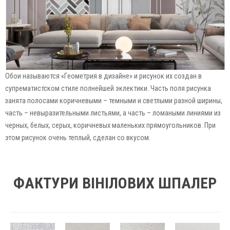
Обои называются «Геометрия в дизайне» и рисунок их создан в
супрематистском стиле полнейшей эклектики. Часть поля рисунка
занята полосами коричневыми – темными и светлыми разной ширины,
часть – невыразительными листьями, а часть – ломаными линиями из
черных, белых, серых, коричневых маленьких прямоугольников. При
этом рисунок очень теплый, сделан со вкусом.
ФАКТУРИ ВІНІЛОВИХ ШПАЛЕР