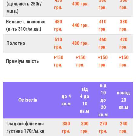
450
380
360
(щільність 250г/
400 грн.
грн.
грн.
грн.
м.кв.)
Вельвет, живопис
480
410
380
440 грн.
(п-ть 310г/м.кв.)
грн.
грн.
грн.
510
460
420
Полотно
480 грн.
грн.
грн.
грн.
+150
+150
+150
+150
Преміум якість
грн.
грн.
грн.
грн.
від
від
10
понад
до 4
4 до
Флізелін
до
20
кв.м
10
20
кв.м
кв.м
кв.м
Гладкий флізелін
380
300
270
240
густина 170г/м.кв.
грн.
грн.
грн.
грн.