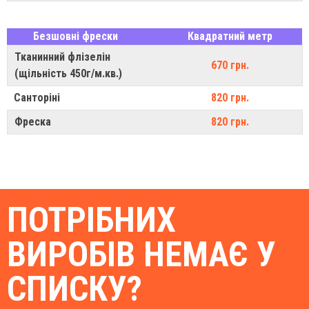
Безшовні фрески
Квадратний метр
Тканинний флізелін
670 грн.
(щільність 450г/м.кв.)
Санторіні
820 грн.
Фреска
820 грн.
ПОТРІБНИХ
ВИРОБІВ НЕМАЄ У
СПИСКУ?