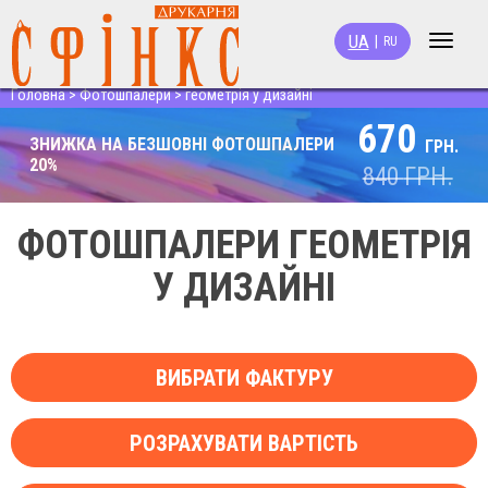
UA
|
RU
Toggle
navigat
Головна
>
Фотошпалери
>
геометрія у дизайні
670
ЗНИЖКА НА БЕЗШОВНІ ФОТОШПАЛЕРИ
ГРН.
20%
840
ГРН.
ФОТОШПАЛЕРИ ГЕОМЕТРІЯ
У ДИЗАЙНІ
ВИБРАТИ ФАКТУРУ
РОЗРАХУВАТИ ВАРТІСТЬ