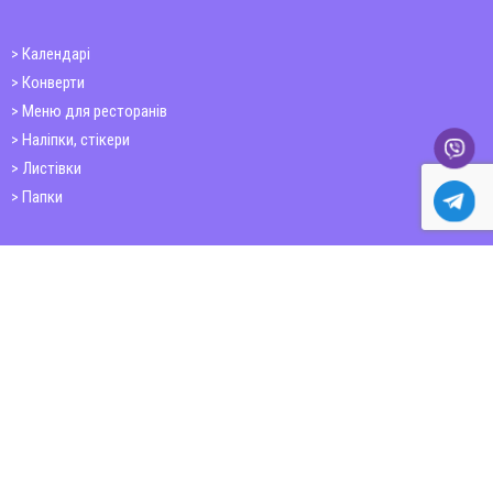
Календарі
Конверти
Меню для ресторанів
Наліпки, стікери
Листівки
Папки
Друк книг
Плакати
Пластикові картки