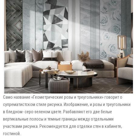
Само название «Геометрические розы и треугольники» говорит о
супрематистском стиле рисунка. Изображение, и розы и треугольники
в бледном- серо-зеленом цвете. Разбавляют его две белые
вертикальные полосы и темные границы между отдельными
участками рисунка. Рекомендуется для отделки стен в кабинете,
гостиной.