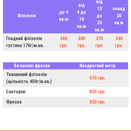
від
від
10
понад
до 4
4 до
Флізелін
до
20
кв.м
10
20
кв.м
кв.м
кв.м
Гладкий флізелін
380
300
270
240
густина 170г/м.кв.
грн.
грн.
грн.
грн.
Безшовні фрески
Квадратний метр
Тканинний флізелін
670 грн.
(щільність 450г/м.кв.)
Санторіні
820 грн.
Фреска
820 грн.