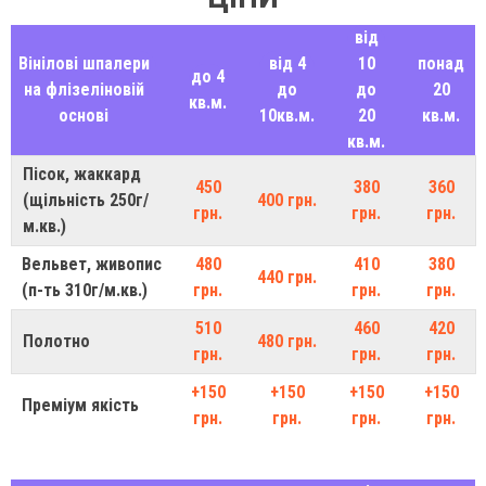
від
Вінілові шпалери
від 4
10
понад
до 4
на флізеліновій
до
до
20
кв.м.
основі
10кв.м.
20
кв.м.
кв.м.
Пісок, жаккард
450
380
360
(щільність 250г/
400 грн.
грн.
грн.
грн.
м.кв.)
Вельвет, живопис
480
410
380
440 грн.
(п-ть 310г/м.кв.)
грн.
грн.
грн.
510
460
420
Полотно
480 грн.
грн.
грн.
грн.
+150
+150
+150
+150
Преміум якість
грн.
грн.
грн.
грн.