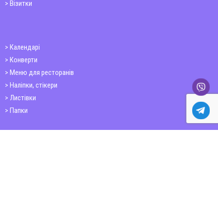
Візитки
Календарі
Конверти
Меню для ресторанів
Наліпки, стікери
Листівки
Папки
Друк книг
Плакати
Пластикові картки