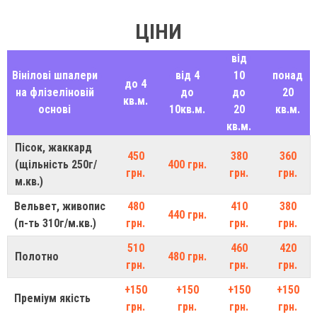
ЦІНИ
від
Вінілові шпалери
від 4
10
понад
до 4
на флізеліновій
до
до
20
кв.м.
основі
10кв.м.
20
кв.м.
кв.м.
Пісок, жаккард
450
380
360
(щільність 250г/
400 грн.
грн.
грн.
грн.
м.кв.)
Вельвет, живопис
480
410
380
440 грн.
(п-ть 310г/м.кв.)
грн.
грн.
грн.
510
460
420
Полотно
480 грн.
грн.
грн.
грн.
+150
+150
+150
+150
Преміум якість
грн.
грн.
грн.
грн.