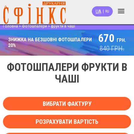
UA
|
RU
Toggle
navigat
Головна
>
Фотошпалери
>
фрукти в чаші
670
ЗНИЖКА НА БЕЗШОВНІ ФОТОШПАЛЕРИ
ГРН.
20%
840
ГРН.
ФОТОШПАЛЕРИ ФРУКТИ В
ЧАШІ
ВИБРАТИ ФАКТУРУ
РОЗРАХУВАТИ ВАРТІСТЬ