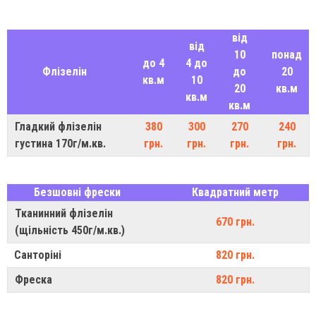
від
від
10
понад
до 4
4 до
Флізелін
до
20
кв.м
10
20
кв.м
кв.м
кв.м
Гладкий флізелін
380
300
270
240
густина 170г/м.кв.
грн.
грн.
грн.
грн.
Безшовні фрески
Квадратний метр
Тканинний флізелін
670 грн.
(щільність 450г/м.кв.)
Санторіні
820 грн.
Фреска
820 грн.