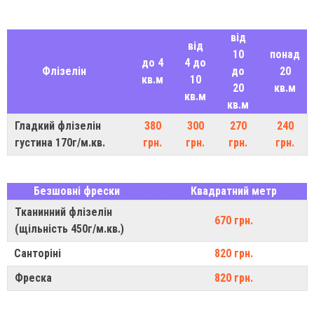
від
від
10
понад
до 4
4 до
Флізелін
до
20
кв.м
10
20
кв.м
кв.м
кв.м
Гладкий флізелін
380
300
270
240
густина 170г/м.кв.
грн.
грн.
грн.
грн.
Безшовні фрески
Квадратний метр
Тканинний флізелін
670 грн.
(щільність 450г/м.кв.)
Санторіні
820 грн.
Фреска
820 грн.