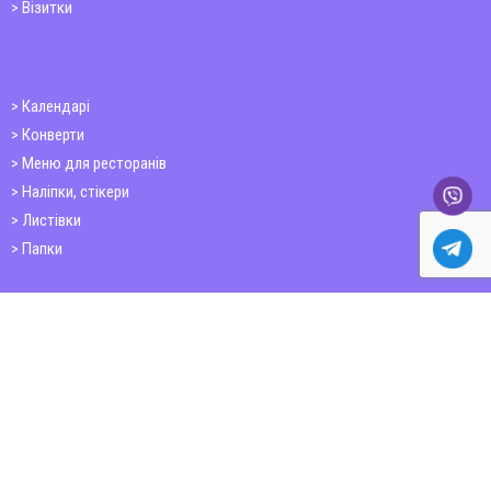
Візитки
Календарі
Конверти
Меню для ресторанів
Наліпки, стікери
Листівки
Папки
Друк книг
Плакати
Пластикові картки