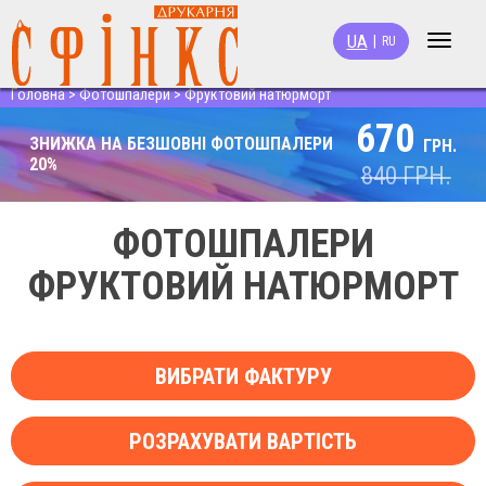
UA
|
RU
Toggle
navigat
Головна
>
Фотошпалери
>
Фруктовий натюрморт
670
ЗНИЖКА НА БЕЗШОВНІ ФОТОШПАЛЕРИ
ГРН.
20%
840
ГРН.
ФОТОШПАЛЕРИ
ФРУКТОВИЙ НАТЮРМОРТ
ВИБРАТИ ФАКТУРУ
РОЗРАХУВАТИ ВАРТІСТЬ