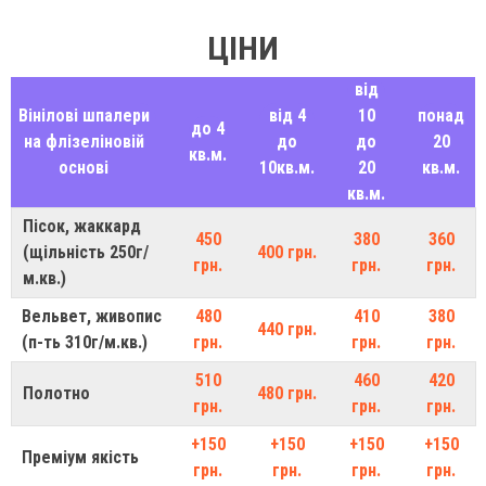
ЦІНИ
від
Вінілові шпалери
від 4
10
понад
до 4
на флізеліновій
до
до
20
кв.м.
основі
10кв.м.
20
кв.м.
кв.м.
Пісок, жаккард
450
380
360
(щільність 250г/
400 грн.
грн.
грн.
грн.
м.кв.)
Вельвет, живопис
480
410
380
440 грн.
(п-ть 310г/м.кв.)
грн.
грн.
грн.
510
460
420
Полотно
480 грн.
грн.
грн.
грн.
+150
+150
+150
+150
Преміум якість
грн.
грн.
грн.
грн.