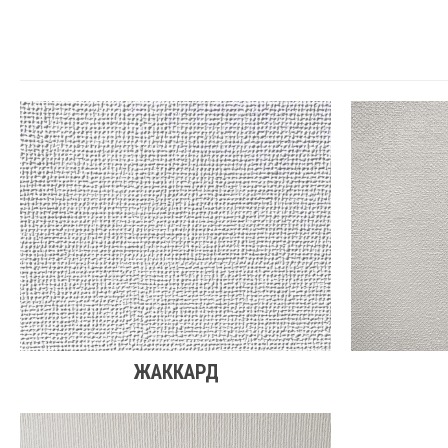
ЖАККАРД