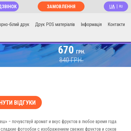
UA
ДЗВІНОК
ЗАМОВЛЕННЯ
|
RU
ОНЛАЙН
орно-білий друк
Друк POS матеріалів
Інформація
Контакти
670
ГРН.
840
ГРН.
НУТИ ВІДГУКИ
ш» – почувствуй аромат и вкус фруктов в любое время года.
 сладкие фотообои с изображением свежих фруктов и соков