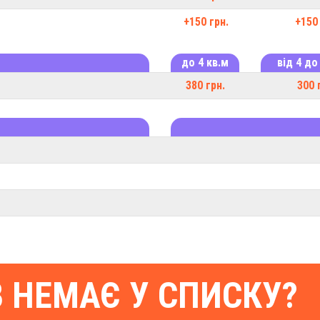
+150 грн.
+150 
до 4 кв.м
від 4 до
380 грн.
300 
В НЕМАЄ У СПИСКУ?