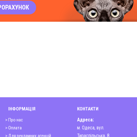
РОРАХУНОК
ІНФОРМАЦІЯ
КОНТАКТИ
> Про нас
Адреса:
> Оплата
м. Одеса, вул.
> Для рекламних агенцій
Тираспільська, 8