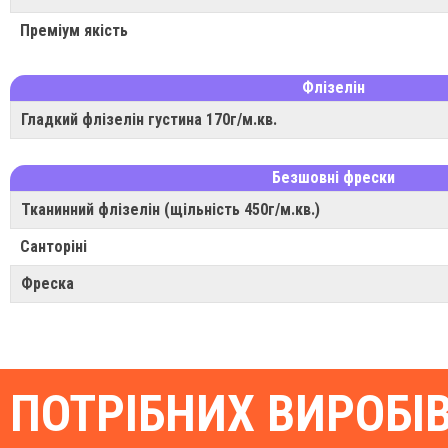
Преміум якість
Флізелін
Гладкий флізелін густина 170г/м.кв.
Безшовні фрески
Тканинний флізелін (щільність 450г/м.кв.)
Санторіні
Фреска
ПОТРІБНИХ ВИРОБІ