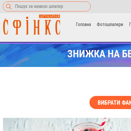
Головна
Фотошпалери
П
Головна
>
Фотошпалери
>
фреш
ЗНИЖКА НА Б
ВИБРАТИ ФА