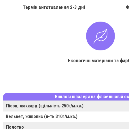
Термін виготовлення
2-3 дні
Ф
Екологічні матеріали та фар
Вінілові шпалери на флізеліновій ос
Пісок, жаккард (щільність 250г/м.кв.)
Вельвет, живопис (п-ть 310г/м.кв.)
Полотно