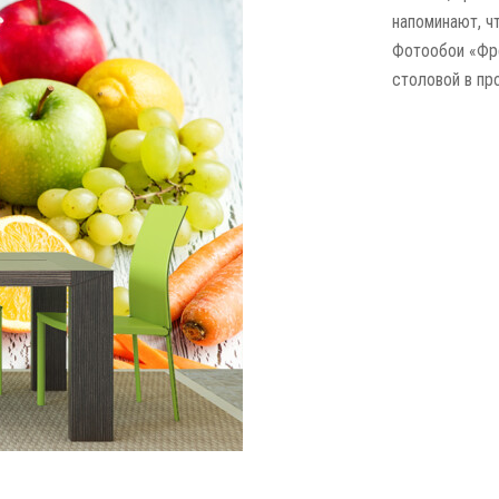
напоминают, ч
Фотообои «Фре
столовой в пр