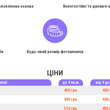
лізелінова основа
Вологостійкі та дихаючі 
би
Будь-який розмір фотошпалер
ЦІНИ
нові
до 4 кв.м.
від 4 до
450 грн.
400 
480 грн.
440 
510 грн.
480 