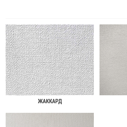
ЖАККАРД