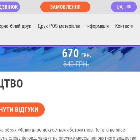
UA
ДЗВІНОК
ЗАМОВЛЕННЯ
|
RU
ОНЛАЙН
орно-білий друк
Друк POS матеріалів
Інформація
Контакти
670
ГРН.
840
ГРН.
ЦТВО
НУТИ ВІДГУКИ
а обоях «Флюидное искусство» абстрактное. Те, кто не знает
сла слова флюид, увидят на рисунке массы непонятного вещества