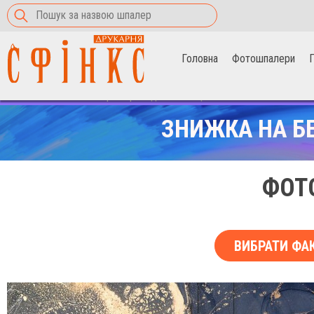
Головна
Фотошпалери
П
Головна
>
Фотошпалери
>
флюїдне мистецтво
ЗНИЖКА НА Б
ФОТ
ВИБРАТИ ФА