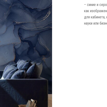
– синие и сер
как изображен
для кабинета,
науки или бизн