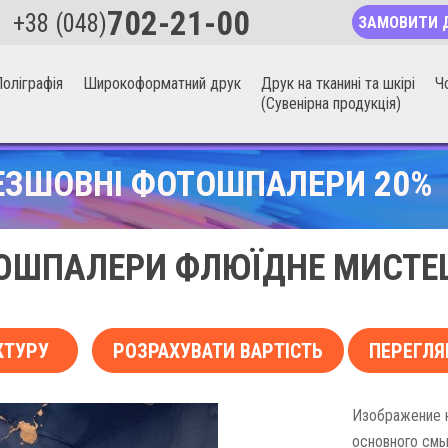
702-21-00
+38 (048)
ЗАМОВИТИ 
оліграфія
Широкоформатний друк
Друк на тканині та шкірі
Ч
(Сувенірна продукція)
ЕЗШОВНІ ФОТОШПАЛЕРИ 20%
ОШПАЛЕРИ ФЛЮЇДНЕ МИСТЕ
КТУРУ
РОЗРАХУВАТИ ВАРТІСТЬ
ПЕРЕГЛЯ
Изображение н
основного смы