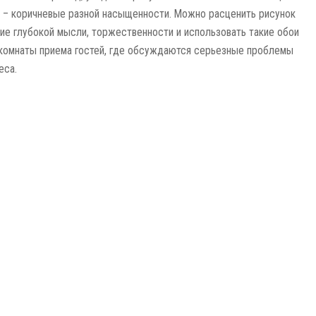
о – коричневые разной насыщенности. Можно расценить рисунок
ие глубокой мысли, торжественности и использовать такие обои
 комнаты приема гостей, где обсуждаются серьезные проблемы
еса.