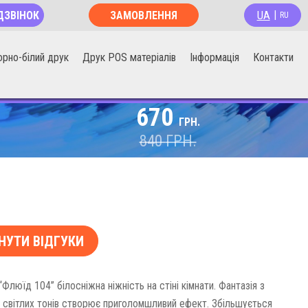
UA
ДЗВІНОК
ЗАМОВЛЕННЯ
|
RU
ОНЛАЙН
орно-білий друк
Друк POS матеріалів
Інформація
Контакти
670
ГРН.
840
ГРН.
НУТИ ВІДГУКИ
люїд 104” білосніжна ніжність на стіні кімнати. Фантазія з
 світлих тонів створює приголомшливий ефект. Збільшується