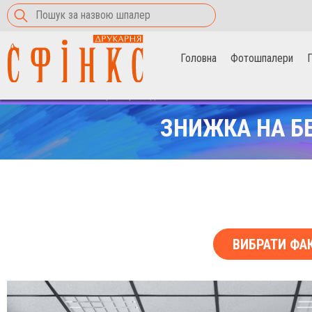
Головна
Фотошпалери
П
Головна
>
Фотошпалери
>
флюїд 104
ЗНИЖКА НА Б
ВИБРАТИ ФА