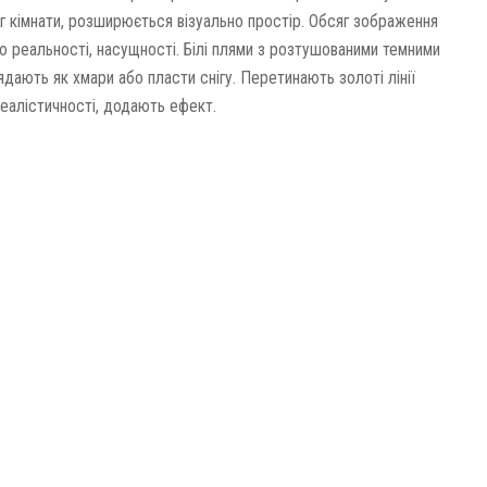
г кімнати, розширюється візуально простір. Обсяг зображення
 реальності, насущності. Білі плями з розтушованими темними
дають як хмари або пласти снігу. Перетинають золоті лінії
алістичності, додають ефект.