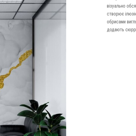
візуально обся
створює ілюзію
обрисами вигля
додають сюрре