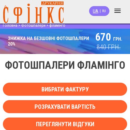
UA
|
RU
Toggle
navigat
Головна
>
Фотошпалери
>
фламінго
670
ЗНИЖКА НА БЕЗШОВНІ ФОТОШПАЛЕРИ
ГРН.
20%
840
ГРН.
ФОТОШПАЛЕРИ ФЛАМІНГО
ВИБРАТИ ФАКТУРУ
РОЗРАХУВАТИ ВАРТІСТЬ
ПЕРЕГЛЯНУТИ ВІДГУКИ