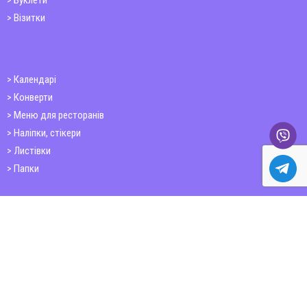
Буклети
Візитки
Календарі
Конверти
Меню для ресторанів
Наліпки, стікери
Листівки
Папки
Друк книг
Плакати
Пластикові картки