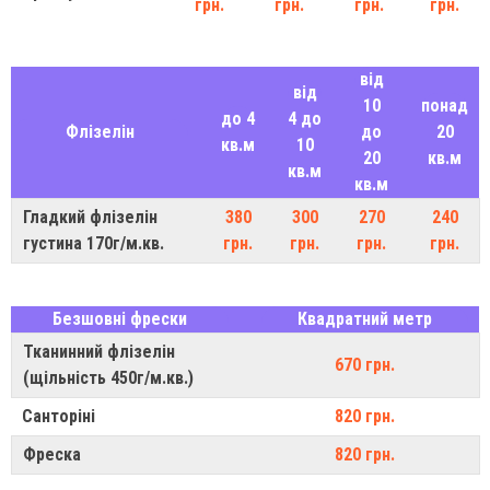
грн.
грн.
грн.
грн.
від
від
10
понад
до 4
4 до
Флізелін
до
20
кв.м
10
20
кв.м
кв.м
кв.м
Гладкий флізелін
380
300
270
240
густина 170г/м.кв.
грн.
грн.
грн.
грн.
Безшовні фрески
Квадратний метр
Тканинний флізелін
670 грн.
(щільність 450г/м.кв.)
Санторіні
820 грн.
Фреска
820 грн.