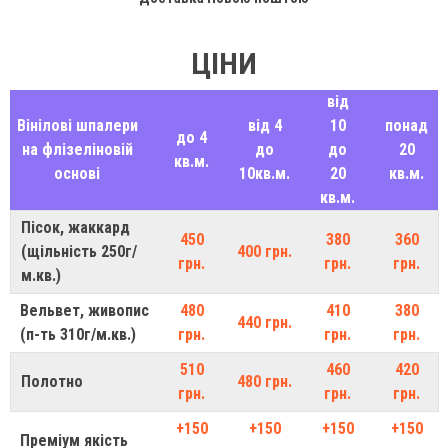
ЦІНИ
від
Вінілові шпалери
від 4
10
понад
до 4
на флізеліновій
до
до
20
кв.м.
основі
10кв.м.
20
кв.м.
кв.м.
Пісок, жаккард
450
380
360
(щільність 250г/
400 грн.
грн.
грн.
грн.
м.кв.)
Вельвет, живопис
480
410
380
440 грн.
(п-ть 310г/м.кв.)
грн.
грн.
грн.
510
460
420
Полотно
480 грн.
грн.
грн.
грн.
+150
+150
+150
+150
Преміум якість