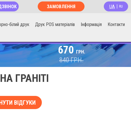
UA
ДЗВІНОК
ЗАМОВЛЕННЯ
|
RU
ОНЛАЙН
орно-білий друк
Друк POS матеріалів
Інформація
Контакти
670
ГРН.
840
ГРН.
А ГРАНІТІ
НУТИ ВІДГУКИ