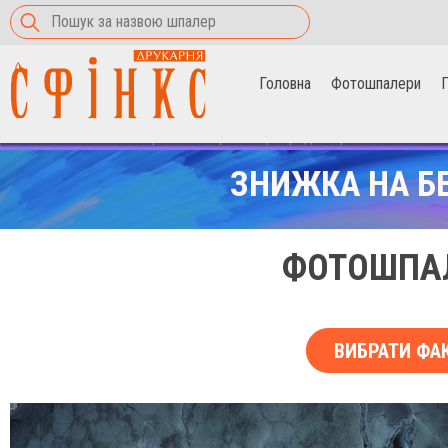
Головна
Фотошпалери
П
Головна
>
Фотошпалери
>
Електричний розряд на граніті
ЗНИЖКА НА Б
ФОТОШПАЛ
ВИБРАТИ ФА