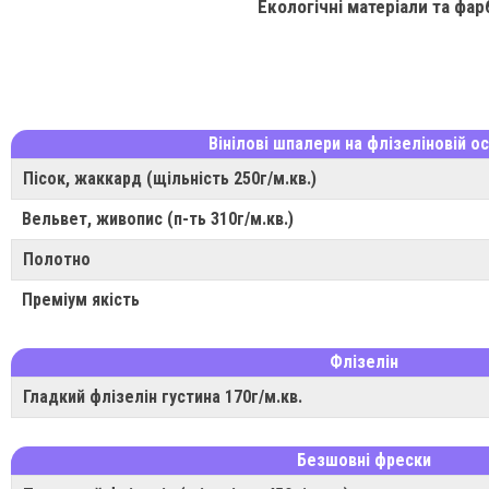
Екологічні матеріали та фар
Вінілові шпалери на флізеліновій ос
Пісок, жаккард (щільність 250г/м.кв.)
Вельвет, живопис (п-ть 310г/м.кв.)
Полотно
Преміум якість
Флізелін
Гладкий флізелін густина 170г/м.кв.
Безшовні фрески