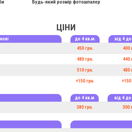
би
Будь-який розмір фотошпалер
ЦІНИ
нові
до 4 кв.м.
від 4 до
450 грн.
400 
480 грн.
440 
510 грн.
480 
+150 грн.
+150 
до 4 кв.м
від 4 до
380 грн.
300 