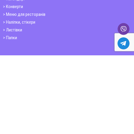
Конверти
Меню для ресторанів
Наліпки, стікери
Листівки
Папки
Друк книг
Плакати
Пластикові картки
ШИРОКОФОРМАТНИЙ ДРУК