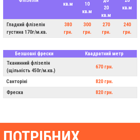
Флізелін
до
20
кв.м
10
20
кв.м
кв.м
кв.м
Гладкий флізелін
380
300
270
240
густина 170г/м.кв.
грн.
грн.
грн.
грн.
Безшовні фрески
Квадратний метр
Тканинний флізелін
670 грн.
(щільність 450г/м.кв.)
Санторіні
820 грн.
Фреска
820 грн.
ПОТРІБНИХ