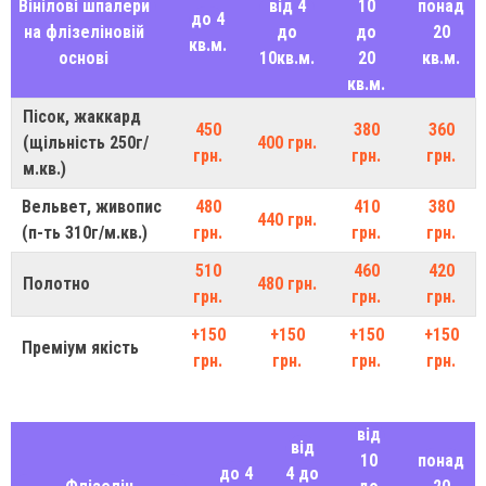
Вінілові шпалери
від 4
10
понад
до 4
на флізеліновій
до
до
20
кв.м.
основі
10кв.м.
20
кв.м.
кв.м.
Пісок, жаккард
450
380
360
(щільність 250г/
400 грн.
грн.
грн.
грн.
м.кв.)
Вельвет, живопис
480
410
380
440 грн.
(п-ть 310г/м.кв.)
грн.
грн.
грн.
510
460
420
Полотно
480 грн.
грн.
грн.
грн.
+150
+150
+150
+150
Преміум якість
грн.
грн.
грн.
грн.
від
від
10
понад
до 4
4 до