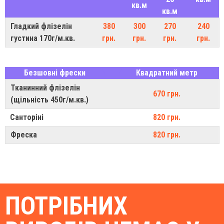
кв.м
кв.м
Гладкий флізелін
380
300
270
240
густина 170г/м.кв.
грн.
грн.
грн.
грн.
Безшовні фрески
Квадратний метр
Тканинний флізелін
670 грн.
(щільність 450г/м.кв.)
Санторіні
820 грн.
Фреска
820 грн.
ПОТРІБНИХ