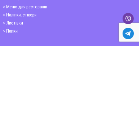
Меню для ресторанів
Наліпки, стікери
Листівки
Папки
Друк книг
Плакати
Пластикові картки
ШИРОКОФОРМАТНИЙ ДРУК
Друк на фотошпалерах