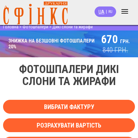
UA
|
RU
Toggle
navigat
Головна
>
Фотошпалери
>
Дикі слони та жирафи
670
ЗНИЖКА НА БЕЗШОВНІ ФОТОШПАЛЕРИ
ГРН.
20%
840
ГРН.
ФОТОШПАЛЕРИ ДИКІ
СЛОНИ ТА ЖИРАФИ
ВИБРАТИ ФАКТУРУ
РОЗРАХУВАТИ ВАРТІСТЬ