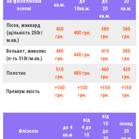
на флізеліновій
до
до
20
кв.м.
основі
10кв.м.
20
кв.м.
кв.м.
Пісок, жаккард
450
380
360
(щільність 250г/
400 грн.
грн.
грн.
грн.
м.кв.)
Вельвет, живопис
480
410
380
440 грн.
(п-ть 310г/м.кв.)
грн.
грн.
грн.
510
460
420
Полотно
480 грн.
грн.
грн.
грн.
+150
+150
+150
+150
Преміум якість
грн.
грн.
грн.
грн.
від
від
10
понад
до 4
4 до
Флізелін
до
20
кв.м
10
20
кв.м