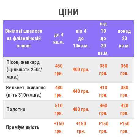
ЦІНИ
від
Вінілові шпалери
від 4
10
понад
до 4
на флізеліновій
до
до
20
кв.м.
основі
10кв.м.
20
кв.м.
кв.м.
Пісок, жаккард
450
380
360
(щільність 250г/
400 грн.
грн.
грн.
грн.
м.кв.)
Вельвет, живопис
480
410
380
440 грн.
(п-ть 310г/м.кв.)
грн.
грн.
грн.
510
460
420
Полотно
480 грн.
грн.
грн.
грн.
+150
+150
+150
+150
Преміум якість
грн.
грн.
грн.
грн.