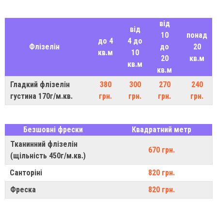
від
від
10
понад
до 4
4 до
Флізелін
до
20
кв.м
10
20
кв.м
кв.м
кв.м
Гладкий флізелін
380
300
270
240
густина 170г/м.кв.
грн.
грн.
грн.
грн.
Безшовні фрески
Квадратний метр
Тканинний флізелін
670 грн.
(щільність 450г/м.кв.)
Санторіні
820 грн.
Фреска
820 грн.