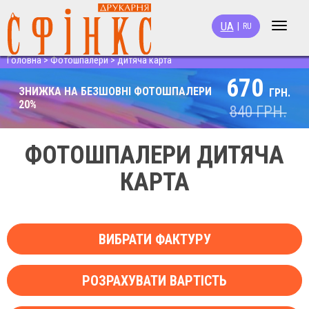
UA
|
RU
Toggle
navigat
Головна
>
Фотошпалери
>
дитяча карта
670
ЗНИЖКА НА БЕЗШОВНІ ФОТОШПАЛЕРИ
ГРН.
20%
840
ГРН.
ФОТОШПАЛЕРИ ДИТЯЧА
КАРТА
ВИБРАТИ ФАКТУРУ
РОЗРАХУВАТИ ВАРТІСТЬ