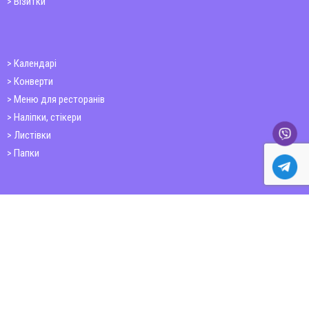
Візитки
Календарі
Конверти
Меню для ресторанів
Наліпки, стікери
Листівки
Папки
Друк книг
Плакати
Пластикові картки