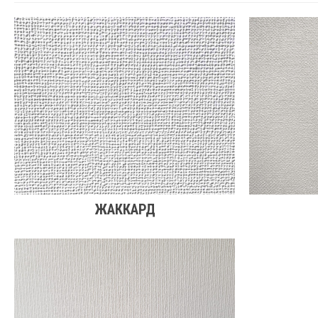
ЖАККАРД