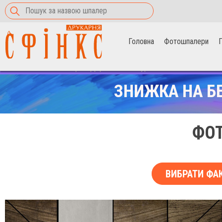
Головна
Фотошпалери
П
Головна
>
Фотошпалери
>
Дерев'яні текстури
ЗНИЖКА НА Б
ФОТ
ВИБРАТИ ФА