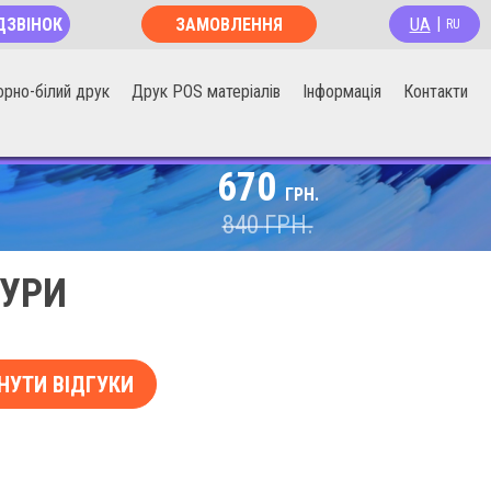
UA
ДЗВІНОК
ЗАМОВЛЕННЯ
|
RU
ОНЛАЙН
орно-білий друк
Друк POS матеріалів
Інформація
Контакти
670
ГРН.
840
ГРН.
ТУРИ
НУТИ ВІДГУКИ