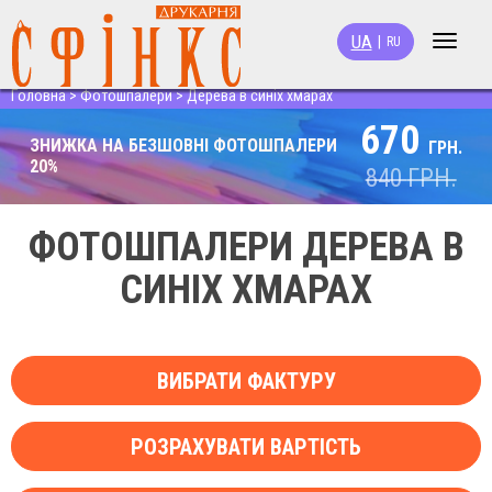
UA
|
RU
Toggle
navigat
Головна
>
Фотошпалери
>
Дерева в синіх хмарах
670
ЗНИЖКА НА БЕЗШОВНІ ФОТОШПАЛЕРИ
ГРН.
20%
840
ГРН.
ФОТОШПАЛЕРИ ДЕРЕВА В
СИНІХ ХМАРАХ
ВИБРАТИ ФАКТУРУ
РОЗРАХУВАТИ ВАРТІСТЬ