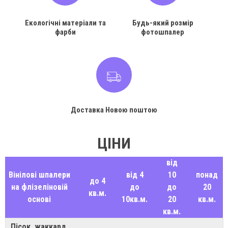
Екологічні матеріали та
Будь-який розмір
фарби
фотошпалер
Доставка Новою поштою
ЦІНИ
від
Вінілові шпалери
від 4
10
понад
до 4
на флізеліновій
до
до
20
кв.м.
основі
10кв.м.
20
кв.м.
кв.м.
Пісок, жаккард