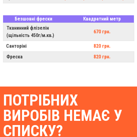
Безшовні фрески
Квадратний метр
Тканинний флізелін
670 грн.
(щільність 450г/м.кв.)
Санторіні
820 грн.
Фреска
820 грн.
ПОТРІБНИХ
ВИРОБІВ НЕМАЄ У
СПИСКУ?