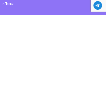
Папки
Друк книг
Плакати
Пластикові картки
ШИРОКОФОРМАТНИЙ ДРУК
Друк на фотошпалерах
Полотно
Самоклеюча плівка
Банер