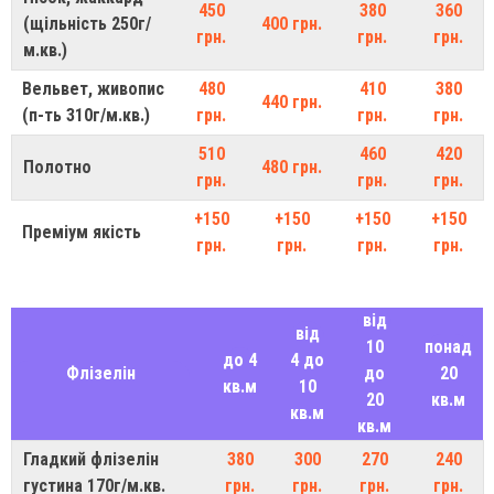
450
380
360
(щільність 250г/
400 грн.
грн.
грн.
грн.
м.кв.)
Вельвет, живопис
480
410
380
440 грн.
(п-ть 310г/м.кв.)
грн.
грн.
грн.
510
460
420
Полотно
480 грн.
грн.
грн.
грн.
+150
+150
+150
+150
Преміум якість
грн.
грн.
грн.
грн.
від
від
10
понад
до 4
4 до
Флізелін
до
20
кв.м
10
20
кв.м
кв.м
кв.м
Гладкий флізелін
380
300
270
240
густина 170г/м.кв.
грн.
грн.
грн.
грн.