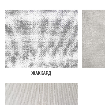
ЖАККАРД