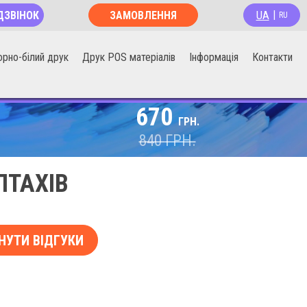
UA
ДЗВІНОК
ЗАМОВЛЕННЯ
|
RU
ОНЛАЙН
орно-білий друк
Друк POS матеріалів
Інформація
Контакти
670
ГРН.
840
ГРН.
ПТАХІВ
НУТИ ВІДГУКИ