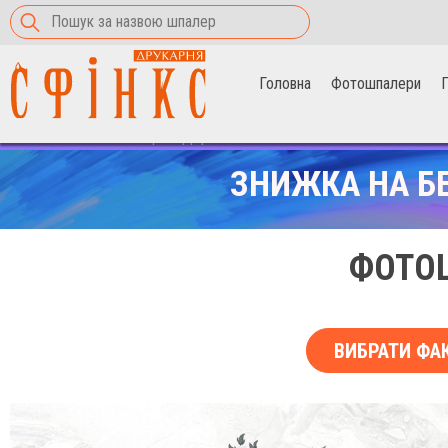
Головна
Фотошпалери
П
Головна
>
Фотошпалери
>
Дерево в квітах і птахів
ЗНИЖКА НА Б
ФОТОШ
ВИБРАТИ ФА