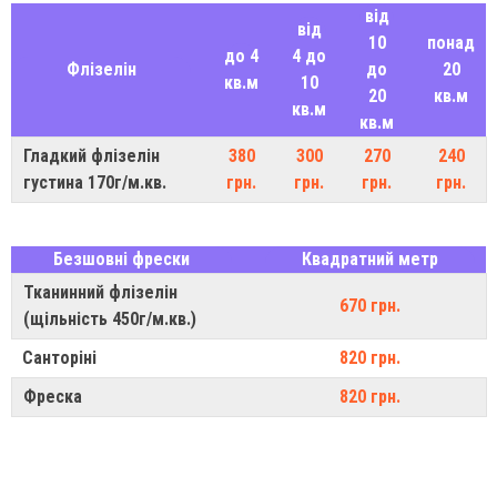
від
від
10
понад
до 4
4 до
Флізелін
до
20
кв.м
10
20
кв.м
кв.м
кв.м
Гладкий флізелін
380
300
270
240
густина 170г/м.кв.
грн.
грн.
грн.
грн.
Безшовні фрески
Квадратний метр
Тканинний флізелін
670 грн.
(щільність 450г/м.кв.)
Санторіні
820 грн.
Фреска
820 грн.