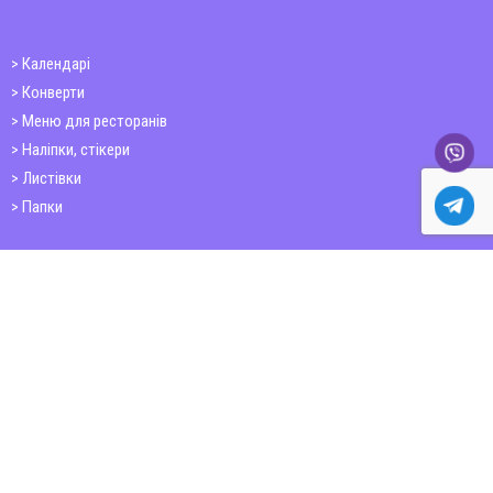
Календарі
Конверти
Меню для ресторанів
Наліпки, стікери
Листівки
Папки
Друк книг
Плакати
Пластикові картки