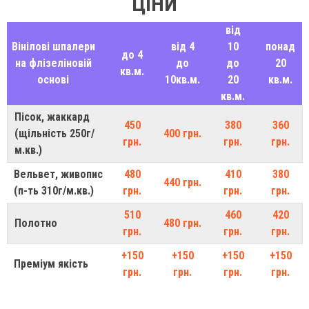
ЦІНИ
від
Вінілові шпалери
від 4
10
понад
до 4
на флізеліновій
до
до
20
кв.м.
основі
10кв.м.
20
кв.м.
кв.м.
Пісок, жаккард
450
380
360
(щільність 250г/
400 грн.
грн.
грн.
грн.
м.кв.)
Вельвет, живопис
480
410
380
440 грн.
(п-ть 310г/м.кв.)
грн.
грн.
грн.
510
460
420
Полотно
480 грн.
грн.
грн.
грн.
+150
+150
+150
+150
Преміум якість
грн.
грн.
грн.
грн.