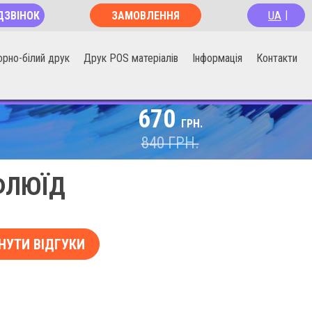
UA
ДЗВІНОК
ЗАМОВЛЕННЯ
|
ОНЛАЙН
орно-білий друк
Друк POS матеріалів
Інформація
Контакти
670
ГРН.
840
ГРН.
ФЛЮЇД
НУТИ ВІДГУКИ