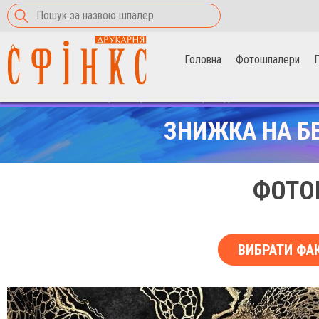
Головна
Фотошпалери
П
Головна
>
Фотошпалери
>
чорно-золотий флюїд
ЗНИЖКА НА Б
ФОТО
ВИБРАТИ ФА