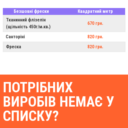
Безшовні фрески
Квадратний метр
Тканинний флізелін
670 грн.
(щільність 450г/м.кв.)
Санторіні
820 грн.
Фреска
820 грн.
ПОТРІБНИХ
ВИРОБІВ НЕМАЄ У
СПИСКУ?