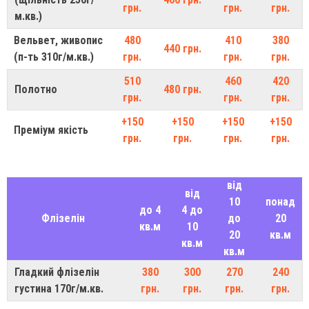
грн.
грн.
грн.
м.кв.)
Вельвет, живопис
480
410
380
440 грн.
(п-ть 310г/м.кв.)
грн.
грн.
грн.
510
460
420
Полотно
480 грн.
грн.
грн.
грн.
+150
+150
+150
+150
Преміум якість
грн.
грн.
грн.
грн.
від
від
10
понад
до 4
4 до
Флізелін
до
20
кв.м
10
20
кв.м
кв.м
кв.м
Гладкий флізелін
380
300
270
240
густина 170г/м.кв.
грн.
грн.
грн.
грн.