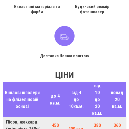
Екологічні матеріали та
Будь-який розмір
фарби
фотошпалер
Доставка Новою поштою
ЦІНИ
від
Вінілові шпалери
від 4
10
понад
до 4
на флізеліновій
до
до
20
кв.м.
основі
10кв.м.
20
кв.м.
кв.м.
Пісок, жаккард
450
380
360
(щільність 250г/
400 грн.