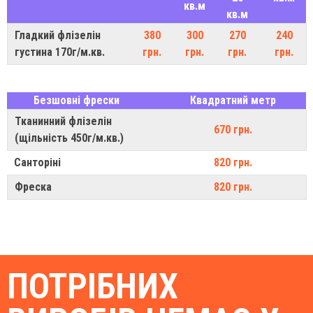
кв.м
кв.м
Гладкий флізелін
380
300
270
240
густина 170г/м.кв.
грн.
грн.
грн.
грн.
Безшовні фрески
Квадратний метр
Тканинний флізелін
670 грн.
(щільність 450г/м.кв.)
Санторіні
820 грн.
Фреска
820 грн.
ПОТРІБНИХ