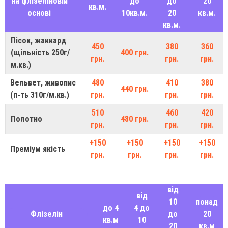
на флізеліновій
до
до
20
кв.м.
основі
10кв.м.
20
кв.м.
кв.м.
Пісок, жаккард
450
380
360
(щільність 250г/
400 грн.
грн.
грн.
грн.
м.кв.)
Вельвет, живопис
480
410
380
440 грн.
(п-ть 310г/м.кв.)
грн.
грн.
грн.
510
460
420
Полотно
480 грн.
грн.
грн.
грн.
+150
+150
+150
+150
Преміум якість
грн.
грн.
грн.
грн.
від
від
10
понад
до 4
4 до
Флізелін
до
20
кв.м
10
20
кв.м