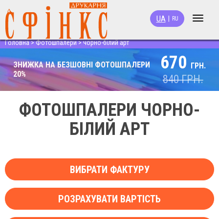
UA
|
RU
Toggle
navigat
Головна
>
Фотошпалери
>
чорно-білий арт
670
ЗНИЖКА НА БЕЗШОВНІ ФОТОШПАЛЕРИ
ГРН.
20%
840
ГРН.
ФОТОШПАЛЕРИ ЧОРНО-
БІЛИЙ АРТ
ВИБРАТИ ФАКТУРУ
РОЗРАХУВАТИ ВАРТІСТЬ