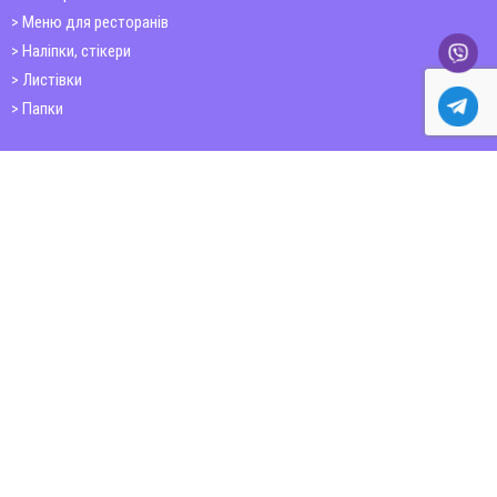
Меню для ресторанів
Наліпки, стікери
Листівки
Папки
Друк книг
Плакати
Пластикові картки
ШИРОКОФОРМАТНИЙ ДРУК
Друк на фотошпалерах