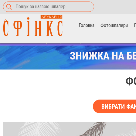
Головна
Фотошпалери
П
Головна
>
Фотошпалери
>
Чорно-білі пір'я
ЗНИЖКА НА Б
Ф
ВИБРАТИ ФА