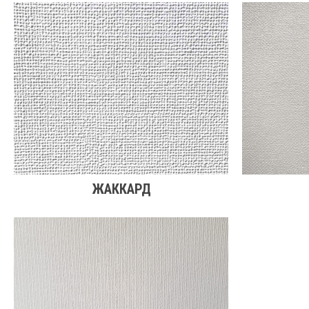
ЖАККАРД