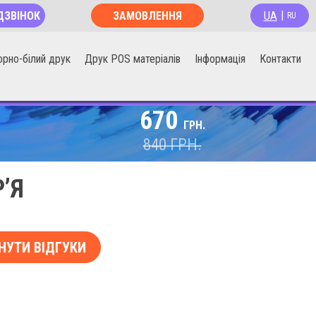
UA
ДЗВІНОК
ЗАМОВЛЕННЯ
|
RU
ОНЛАЙН
орно-білий друк
Друк POS матеріалів
Інформація
Контакти
670
ГРН.
840
ГРН.
’Я
НУТИ ВІДГУКИ