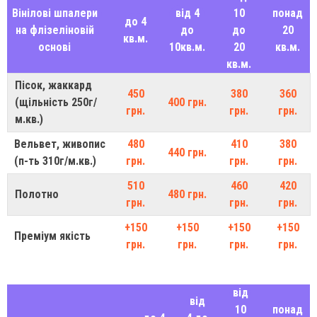
Вінілові шпалери
від 4
10
понад
до 4
на флізеліновій
до
до
20
кв.м.
основі
10кв.м.
20
кв.м.
кв.м.
Пісок, жаккард
450
380
360
(щільність 250г/
400 грн.
грн.
грн.
грн.
м.кв.)
Вельвет, живопис
480
410
380
440 грн.
(п-ть 310г/м.кв.)
грн.
грн.
грн.
510
460
420
Полотно
480 грн.
грн.
грн.
грн.
+150
+150
+150
+150
Преміум якість
грн.
грн.
грн.
грн.
від
від
10
понад