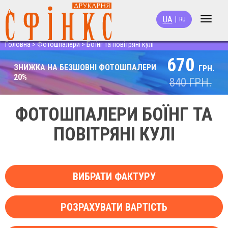
UA
|
RU
Toggle
navigat
Головна
>
Фотошпалери
>
Боїнг та повітряні кулі
670
ЗНИЖКА НА БЕЗШОВНІ ФОТОШПАЛЕРИ
ГРН.
20%
840
ГРН.
ФОТОШПАЛЕРИ БОЇНГ ТА
ПОВІТРЯНІ КУЛІ
ВИБРАТИ ФАКТУРУ
РОЗРАХУВАТИ ВАРТІСТЬ