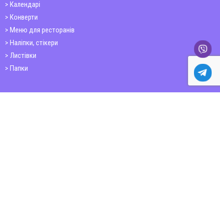
Календарі
Конверти
Меню для ресторанів
Наліпки, стікери
Листівки
Папки
Друк книг
Плакати
Пластикові картки
ШИРОКОФОРМАТНИЙ ДРУК