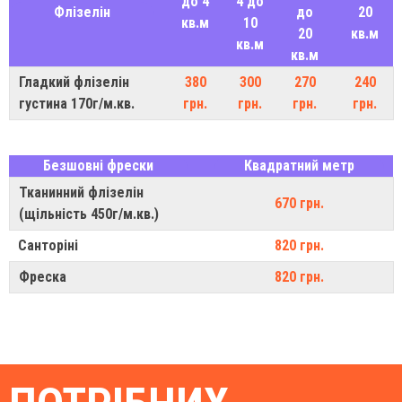
до 4
4 до
Флізелін
до
20
кв.м
10
20
кв.м
кв.м
кв.м
Гладкий флізелін
380
300
270
240
густина 170г/м.кв.
грн.
грн.
грн.
грн.
Безшовні фрески
Квадратний метр
Тканинний флізелін
670 грн.
(щільність 450г/м.кв.)
Санторіні
820 грн.
Фреска
820 грн.