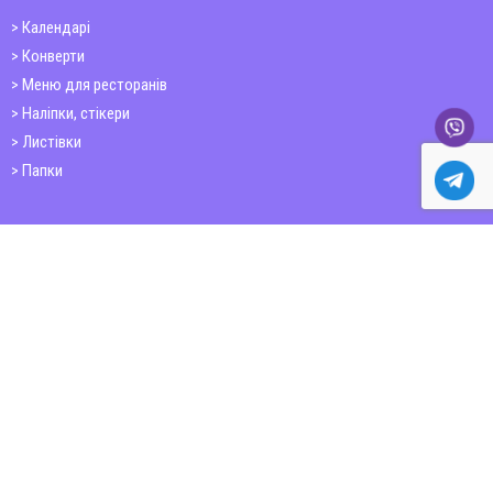
Календарі
Конверти
Меню для ресторанів
Наліпки, стікери
Листівки
Папки
Друк книг
Плакати
Пластикові картки