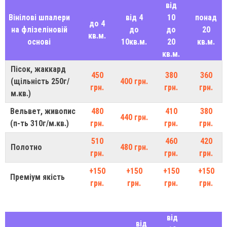
від
Вінілові шпалери
від 4
10
понад
до 4
на флізеліновій
до
до
20
кв.м.
основі
10кв.м.
20
кв.м.
кв.м.
Пісок, жаккард
450
380
360
(щільність 250г/
400 грн.
грн.
грн.
грн.
м.кв.)
Вельвет, живопис
480
410
380
440 грн.
(п-ть 310г/м.кв.)
грн.
грн.
грн.
510
460
420
Полотно
480 грн.
грн.
грн.
грн.
+150
+150
+150
+150
Преміум якість
грн.
грн.
грн.
грн.
від
від