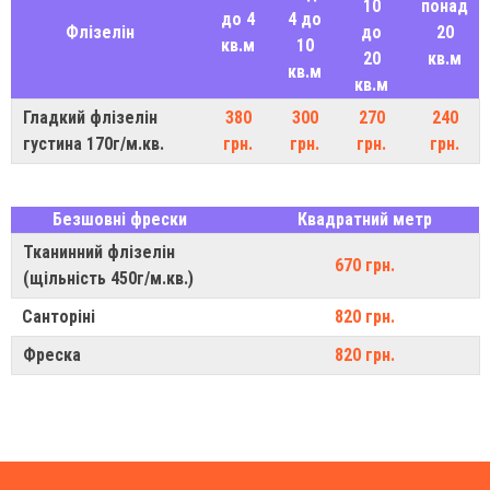
10
понад
до 4
4 до
Флізелін
до
20
кв.м
10
20
кв.м
кв.м
кв.м
Гладкий флізелін
380
300
270
240
густина 170г/м.кв.
грн.
грн.
грн.
грн.
Безшовні фрески
Квадратний метр
Тканинний флізелін
670 грн.
(щільність 450г/м.кв.)
Санторіні
820 грн.
Фреска
820 грн.