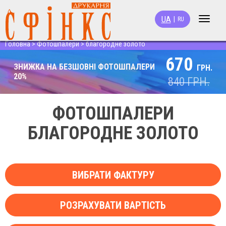
UA
|
RU
Toggle
navigat
Головна
>
Фотошпалери
>
благородне золото
670
ЗНИЖКА НА БЕЗШОВНІ ФОТОШПАЛЕРИ
ГРН.
20%
840
ГРН.
ФОТОШПАЛЕРИ
БЛАГОРОДНЕ ЗОЛОТО
ВИБРАТИ ФАКТУРУ
РОЗРАХУВАТИ ВАРТІСТЬ