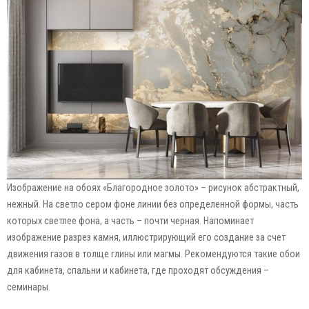
Изображение на обоях «Благородное золото» – рисунок абстрактный,
нежный. На светло сером фоне линии без определенной формы, часть
которых светлее фона, а часть – почти черная. Напоминает
изображение разрез камня, иллюстрирующий его создание за счет
движения газов в толще глины или магмы. Рекомендуются такие обои
для кабинета, спальни и кабинета, где проходят обсуждения –
семинары.