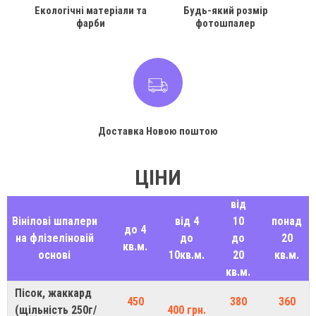
Екологічні матеріали та
Будь-який розмір
фарби
фотошпалер
Доставка Новою поштою
ЦІНИ
від
Вінілові шпалери
від 4
10
понад
до 4
на флізеліновій
до
до
20
кв.м.
основі
10кв.м.
20
кв.м.
кв.м.
Пісок, жаккард
450
380
360
(щільність 250г/
400 грн.