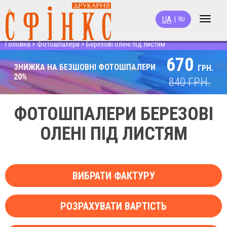
UA
|
RU
Toggle
navigat
Головна
>
Фотошпалери
>
Березові олені під листям
670
ЗНИЖКА НА БЕЗШОВНІ ФОТОШПАЛЕРИ
ГРН.
20%
840
ГРН.
ФОТОШПАЛЕРИ БЕРЕЗОВІ
ОЛЕНІ ПІД ЛИСТЯМ
ВИБРАТИ ФАКТУРУ
РОЗРАХУВАТИ ВАРТІСТЬ