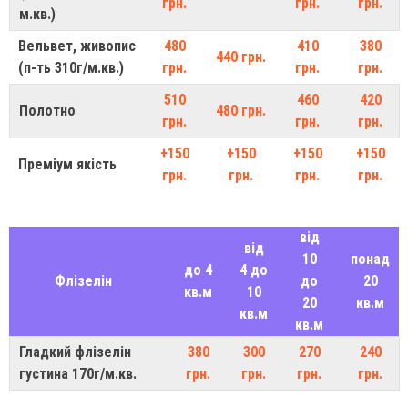
грн.
грн.
грн.
м.кв.)
Вельвет, живопис
480
410
380
440 грн.
(п-ть 310г/м.кв.)
грн.
грн.
грн.
510
460
420
Полотно
480 грн.
грн.
грн.
грн.
+150
+150
+150
+150
Преміум якість
грн.
грн.
грн.
грн.
від
від
10
понад
до 4
4 до
Флізелін
до
20
кв.м
10
20
кв.м
кв.м
кв.м
Гладкий флізелін
380
300
270
240
густина 170г/м.кв.
грн.
грн.
грн.
грн.