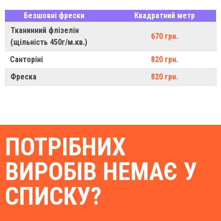
Безшовні фрески
Квадратний метр
Тканинний флізелін
670 грн.
(щільність 450г/м.кв.)
Санторіні
820 грн.
Фреска
820 грн.
ПОТРІБНИХ
ВИРОБІВ НЕМАЄ У
СПИСКУ?