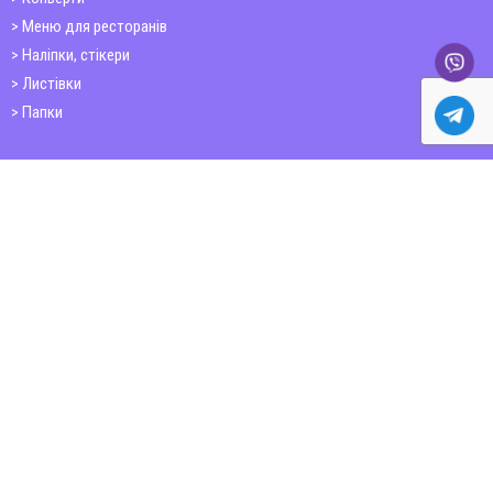
Меню для ресторанів
Наліпки, стікери
Листівки
Папки
Друк книг
Плакати
Пластикові картки
ШИРОКОФОРМАТНИЙ ДРУК
Друк на фотошпалерах