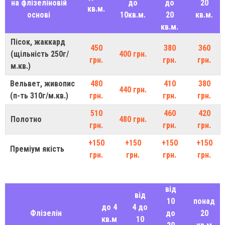
на флізеліновій
до
до
20
кв.м.
основі
10кв.м.
20
кв.м.
кв.м.
Пісок, жаккард
450
380
360
(щільність 250г/
400 грн.
грн.
грн.
грн.
м.кв.)
Вельвет, живопис
480
410
380
440 грн.
(п-ть 310г/м.кв.)
грн.
грн.
грн.
510
460
420
Полотно
480 грн.
грн.
грн.
грн.
+150
+150
+150
+150
Преміум якість
грн.
грн.
грн.
грн.
від
від
10
понад
до 4
4 до
Флізелін
до
20
кв.м
10