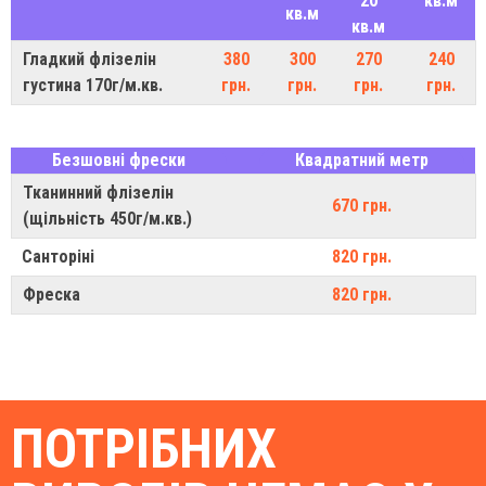
20
кв.м
кв.м
кв.м
Гладкий флізелін
380
300
270
240
густина 170г/м.кв.
грн.
грн.
грн.
грн.
Безшовні фрески
Квадратний метр
Тканинний флізелін
670 грн.
(щільність 450г/м.кв.)
Санторіні
820 грн.
Фреска
820 грн.
ПОТРІБНИХ