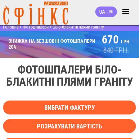
UA
|
RU
Toggle
navigat
Головна
>
Фотошпалери
>
Біло-блакитні плями граніту
670
ЗНИЖКА НА БЕЗШОВНІ ФОТОШПАЛЕРИ
ГРН.
20%
840
ГРН.
ФОТОШПАЛЕРИ БІЛО-
БЛАКИТНІ ПЛЯМИ ГРАНІТУ
ВИБРАТИ ФАКТУРУ
РОЗРАХУВАТИ ВАРТІСТЬ