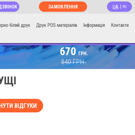
UA
ДЗВІНОК
ЗАМОВЛЕННЯ
|
RU
ОНЛАЙН
орно-білий друк
Друк POS матеріалів
Інформація
Контакти
670
ГРН.
840
ГРН.
УЩІ
НУТИ ВІДГУКИ