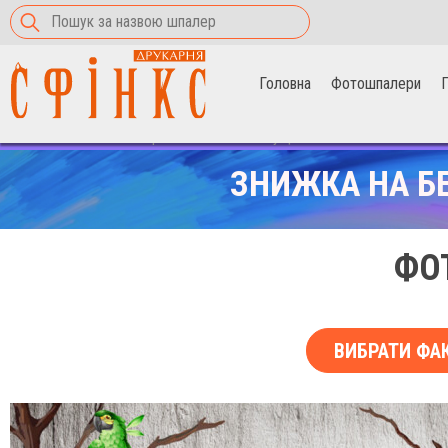
Головна
Фотошпалери
П
Головна
>
Фотошпалери
>
Метелики на кущі
ЗНИЖКА НА Б
ФО
ВИБРАТИ ФА