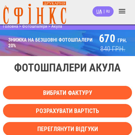
UA
|
RU
Toggle
navigat
Головна
>
Фотошпалери
>
Акула
670
ЗНИЖКА НА БЕЗШОВНІ ФОТОШПАЛЕРИ
ГРН.
20%
840
ГРН.
ФОТОШПАЛЕРИ АКУЛА
ВИБРАТИ ФАКТУРУ
РОЗРАХУВАТИ ВАРТІСТЬ
ПЕРЕГЛЯНУТИ ВІДГУКИ