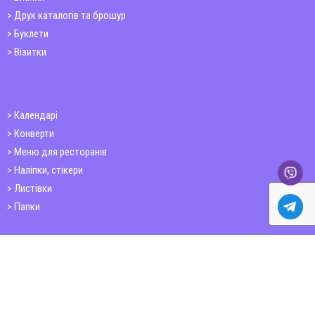
Друк каталогів та брошур
Буклети
Візитки
Календарі
Конверти
Меню для ресторанів
Наліпки, стікери
Листівки
Папки
Друк книг
Плакати
Пластикові картки