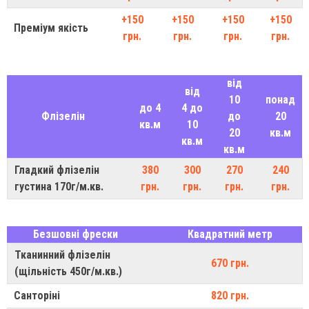
+150
+150
+150
+150
Преміум якість
грн.
грн.
грн.
грн.
від
від
10
понад
до 4
4 до
Флізелін
до
20
кв.м
10
20
кв.м
кв.м
кв.м
Гладкий флізелін
380
300
270
240
густина 170г/м.кв.
грн.
грн.
грн.
грн.
Безшовні фрески
Квадратний метр
Тканинний флізелін
670 грн.
(щільність 450г/м.кв.)
Санторіні
820 грн.