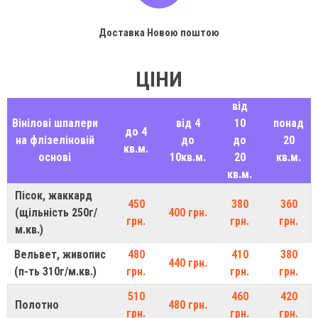
Доставка Новою поштою
ЦІНИ
від
Вінілові шпалери
від 4
10
понад
до 4
на флізеліновій
до
до
20
кв.м.
основі
10кв.м.
20
кв.м.
кв.м.
Пісок, жаккард
450
380
360
(щільність 250г/
400 грн.
грн.
грн.
грн.
м.кв.)
Вельвет, живопис
480
410
380
440 грн.
(п-ть 310г/м.кв.)
грн.
грн.
грн.
510
460
420
Полотно
480 грн.
грн.
грн.
грн.