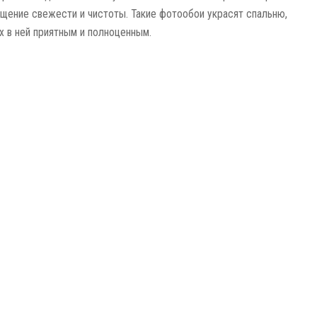
щение свежести и чистоты. Такие фотообои украсят спальню,
 в ней приятным и полноценным.