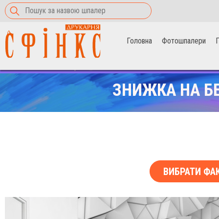
Головна
Фотошпалери
П
Головна
>
Фотошпалери
>
_07
ЗНИЖКА НА Б
ВИБРАТИ ФА