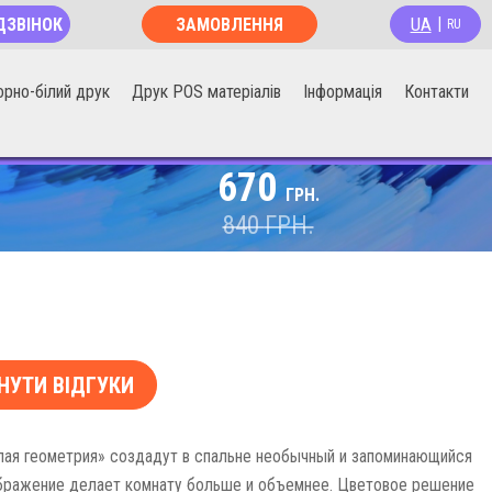
UA
ДЗВІНОК
ЗАМОВЛЕННЯ
|
RU
ОНЛАЙН
орно-білий друк
Друк POS матеріалів
Інформація
Контакти
670
ГРН.
840
ГРН.
НУТИ ВІДГУКИ
ая геометрия» создадут в спальне необычный и запоминающийся
бражение делает комнату больше и объемнее. Цветовое решение