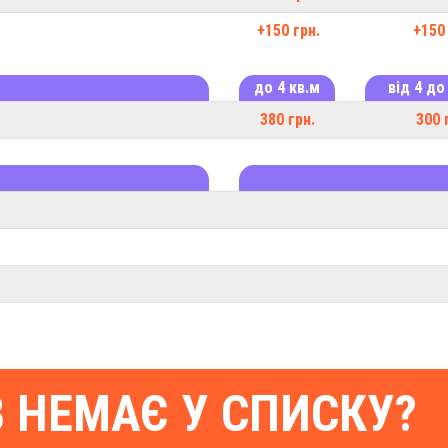
+150 грн.
+150 
до 4 кв.м
від 4 до
380 грн.
300 
В НЕМАЄ У СПИСКУ?