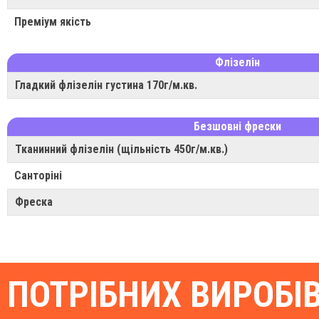
Преміум якість
Флізелін
Гладкий флізелін густина 170г/м.кв.
Безшовні фрески
Тканинний флізелін (щільність 450г/м.кв.)
Санторіні
Фреска
ПОТРІБНИХ ВИРОБІ