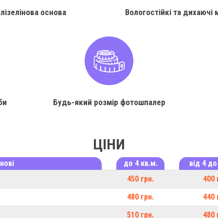
лізелінова основа
Вологостійкі та дихаючі 
би
Будь-який розмір фотошпалер
ЦІНИ
нові
до 4 кв.м.
від 4 до
450 грн.
400 
480 грн.
440 
510 грн.
480 