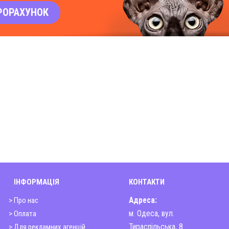
РОРАХУНОК
ІНФОРМАЦІЯ
КОНТАКТИ
> Про нас
Адреса:
> Оплата
м. Одеса, вул.
> Для рекламних агенцій
Тираспільська, 8