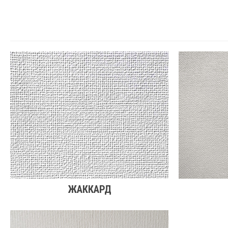
ЖАККАРД