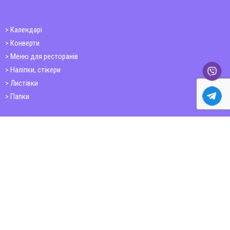
Календарі
Конверти
Меню для ресторанів
Наліпки, стікери
Листівки
Папки
Друк книг
Плакати
Пластикові картки