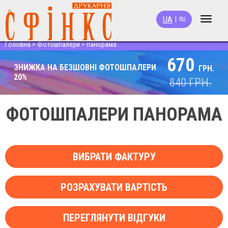
UA
|
RU
Toggle
navigat
Головна
>
Фотошпалери
>
панорама
670
ЗНИЖКА НА БЕЗШОВНІ ФОТОШПАЛЕРИ
ГРН.
20%
840
ГРН.
ФОТОШПАЛЕРИ ПАНОРАМА
ВИБРАТИ ФАКТУРУ
РОЗРАХУВАТИ ВАРТІСТЬ
ПЕРЕГЛЯНУТИ ВІДГУКИ