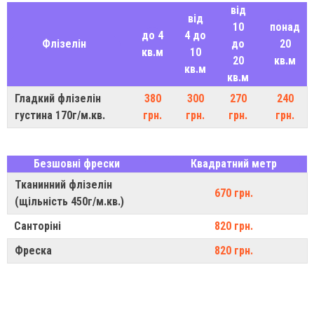
від
від
10
понад
до 4
4 до
Флізелін
до
20
кв.м
10
20
кв.м
кв.м
кв.м
Гладкий флізелін
380
300
270
240
густина 170г/м.кв.
грн.
грн.
грн.
грн.
Безшовні фрески
Квадратний метр
Тканинний флізелін
670 грн.
(щільність 450г/м.кв.)
Санторіні
820 грн.
Фреска
820 грн.