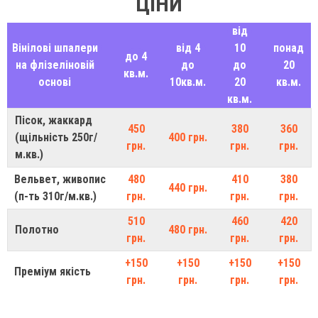
ЦІНИ
від
Вінілові шпалери
від 4
10
понад
до 4
на флізеліновій
до
до
20
кв.м.
основі
10кв.м.
20
кв.м.
кв.м.
Пісок, жаккард
450
380
360
(щільність 250г/
400 грн.
грн.
грн.
грн.
м.кв.)
Вельвет, живопис
480
410
380
440 грн.
(п-ть 310г/м.кв.)
грн.
грн.
грн.
510
460
420
Полотно
480 грн.
грн.
грн.
грн.
+150
+150
+150
+150
Преміум якість
грн.
грн.
грн.
грн.