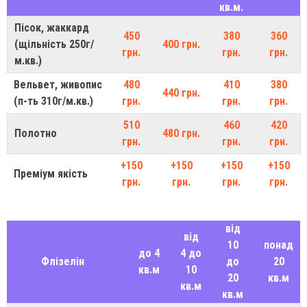
кв.м.
Пісок, жаккард
450
380
360
(щільність 250г/
400 грн.
грн.
грн.
грн.
м.кв.)
Вельвет, живопис
480
410
380
440 грн.
(п-ть 310г/м.кв.)
грн.
грн.
грн.
510
460
420
Полотно
480 грн.
грн.
грн.
грн.
+150
+150
+150
+150
Преміум якість
грн.
грн.
грн.
грн.
від
від
10
понад
до 4
4 до
Флізелін
до
20
кв.м
10
20
кв.м
кв.м
кв.м