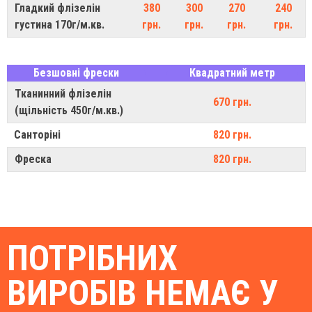
Гладкий флізелін
380
300
270
240
густина 170г/м.кв.
грн.
грн.
грн.
грн.
Безшовні фрески
Квадратний метр
Тканинний флізелін
670 грн.
(щільність 450г/м.кв.)
Санторіні
820 грн.
Фреска
820 грн.
ПОТРІБНИХ
ВИРОБІВ НЕМАЄ У