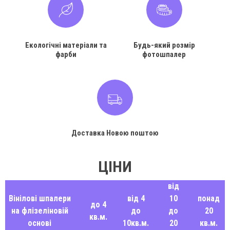
Екологічні матеріали та
Будь-який розмір
фарби
фотошпалер
Доставка Новою поштою
ЦІНИ
від
Вінілові шпалери
від 4
10
понад
до 4
на флізеліновій
до
до
20
кв.м.
основі
10кв.м.
20
кв.м.