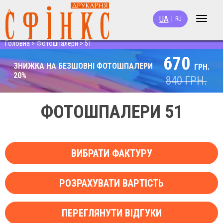
UA
|
RU
Toggle
navigat
Головна
>
Фотошпалери
>
51
670
ЗНИЖКА НА БЕЗШОВНІ ФОТОШПАЛЕРИ
ГРН.
20%
840
ГРН.
ФОТОШПАЛЕРИ 51
ВИБРАТИ ФАКТУРУ
РОЗРАХУВАТИ ВАРТІСТЬ
ПЕРЕГЛЯНУТИ ВІДГУКИ