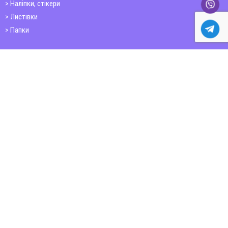
Наліпки, стікери
Листівки
Папки
Друк книг
Плакати
Пластикові картки
ШИРОКОФОРМАТНИЙ ДРУК
Друк на фотошпалерах
Полотно
Самоклеюча плівка