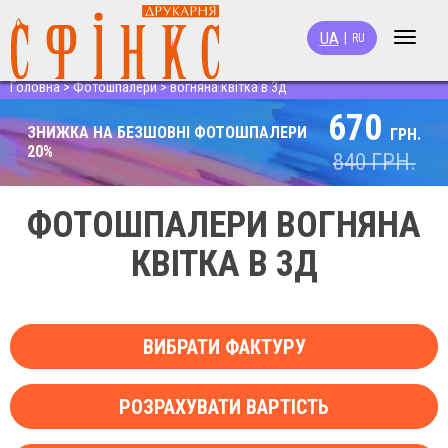
UA
|
RU
Toggle
navigat
Головна
>
Фотошпалери
>
вогняна квітка в 3д
670
ЗНИЖКА НА БЕЗШОВНІ ФОТОШПАЛЕРИ
ГРН.
20%
840
ГРН.
ФОТОШПАЛЕРИ ВОГНЯНА
КВІТКА В 3Д
ВИБРАТИ ФАКТУРУ
РОЗРАХУВАТИ ВАРТІСТЬ