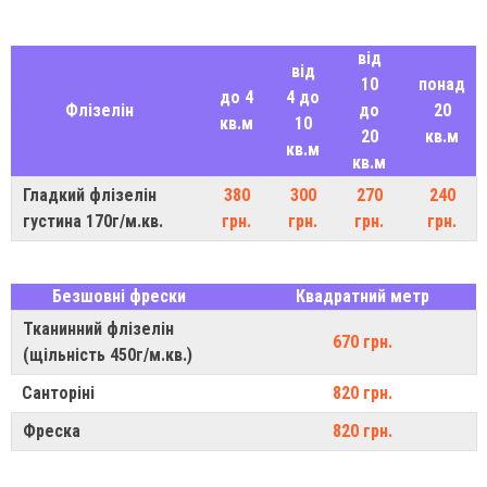
від
від
10
понад
до 4
4 до
Флізелін
до
20
кв.м
10
20
кв.м
кв.м
кв.м
Гладкий флізелін
380
300
270
240
густина 170г/м.кв.
грн.
грн.
грн.
грн.
Безшовні фрески
Квадратний метр
Тканинний флізелін
670 грн.
(щільність 450г/м.кв.)
Санторіні
820 грн.
Фреска
820 грн.