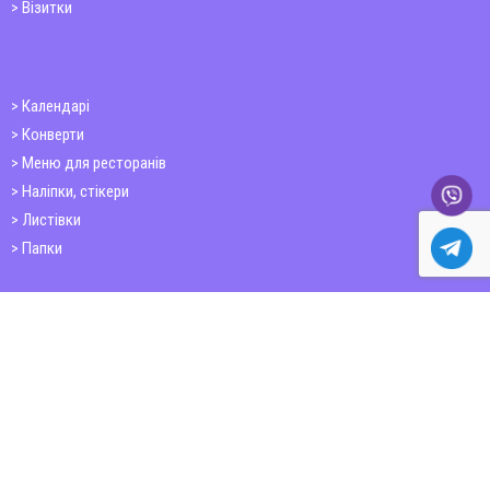
Візитки
Календарі
Конверти
Меню для ресторанів
Наліпки, стікери
Листівки
Папки
Друк книг
Плакати
Пластикові картки