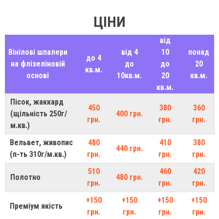
ЦІНИ
від
Вінілові шпалери
від 4
10
понад
до 4
на флізеліновій
до
до
20
кв.м.
основі
10кв.м.
20
кв.м.
кв.м.
Пісок, жаккард
450
380
360
(щільність 250г/
400 грн.
грн.
грн.
грн.
м.кв.)
Вельвет, живопис
480
410
380
440 грн.
(п-ть 310г/м.кв.)
грн.
грн.
грн.
510
460
420
Полотно
480 грн.
грн.
грн.
грн.
+150
+150
+150
+150
Преміум якість
грн.
грн.
грн.
грн.