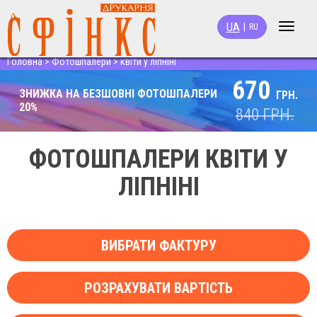
UA
|
RU
Toggle
navigat
Головна
>
Фотошпалери
>
квіти у ліпніні
670
ЗНИЖКА НА БЕЗШОВНІ ФОТОШПАЛЕРИ
ГРН.
20%
840
ГРН.
ФОТОШПАЛЕРИ КВІТИ У
ЛІПНІНІ
ВИБРАТИ ФАКТУРУ
РОЗРАХУВАТИ ВАРТІСТЬ