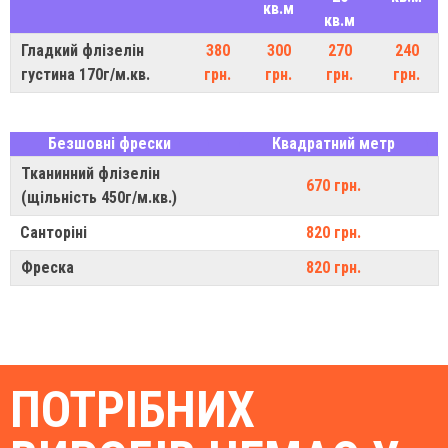
кв.м
кв.м
Гладкий флізелін
380
300
270
240
густина 170г/м.кв.
грн.
грн.
грн.
грн.
Безшовні фрески
Квадратний метр
Тканинний флізелін
670 грн.
(щільність 450г/м.кв.)
Санторіні
820 грн.
Фреска
820 грн.
ПОТРІБНИХ