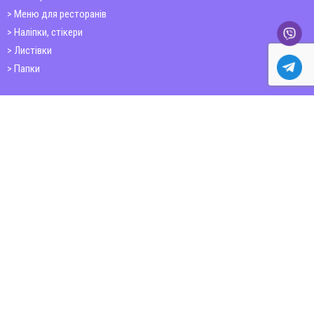
Меню для ресторанів
Наліпки, стікери
Листівки
Папки
Друк книг
Плакати
Пластикові картки
ШИРОКОФОРМАТНИЙ ДРУК
Друк на фотошпалерах