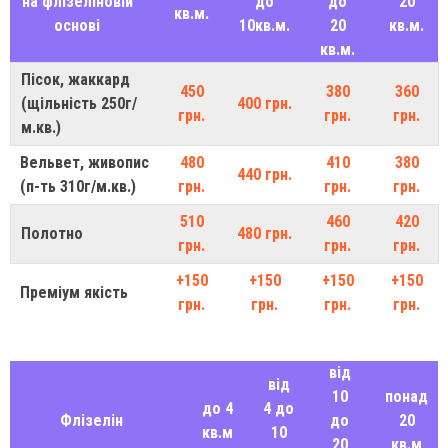
на флізеліновій
до
до
20
кв.м.
основі
10кв.м.
20
кв.м.
кв.м.
Пісок, жаккард
450
380
360
(щільність 250г/
400 грн.
грн.
грн.
грн.
м.кв.)
Вельвет, живопис
480
410
380
440 грн.
(п-ть 310г/м.кв.)
грн.
грн.
грн.
510
460
420
Полотно
480 грн.
грн.
грн.
грн.
+150
+150
+150
+150
Преміум якість
грн.
грн.
грн.
грн.
від
від
10
понад
до 4
4 до
Флізелін
до
20
кв.м
10
20
кв.м