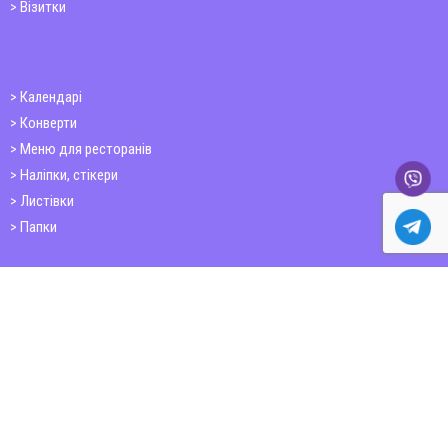
Візитки
Календарі
Конверти
Меню для ресторанів
Наліпки, стікери
Листівки
Папки
Друк книг
Плакати
Пластикові картки