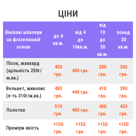
ЦІНИ
від
Вінілові шпалери
від 4
10
понад
до 4
на флізеліновій
до
до
20
кв.м.
основі
10кв.м.
20
кв.м.
кв.м.
Пісок, жаккард
450
380
360
(щільність 250г/
400 грн.
грн.
грн.
грн.
м.кв.)
Вельвет, живопис
480
410
380
440 грн.
(п-ть 310г/м.кв.)
грн.
грн.
грн.
510
460
420
Полотно
480 грн.
грн.
грн.
грн.
+150
+150
+150
+150
Преміум якість
грн.
грн.
грн.
грн.