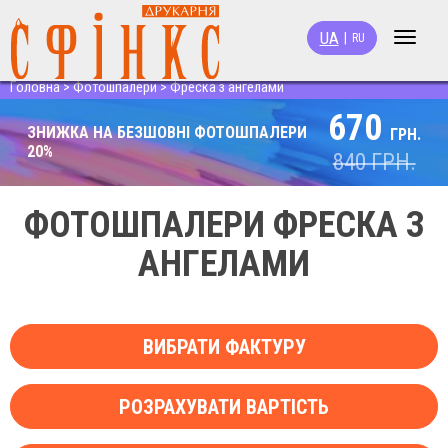
UA
|
RU
Toggle
navigat
Головна
>
Фотошпалери
>
Фреска з ангелами
670
ЗНИЖКА НА БЕЗШОВНІ ФОТОШПАЛЕРИ
ГРН.
20%
840
ГРН.
ФОТОШПАЛЕРИ ФРЕСКА З
АНГЕЛАМИ
ВИБРАТИ ФАКТУРУ
РОЗРАХУВАТИ ВАРТІСТЬ