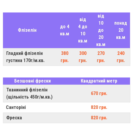
від
від
10
понад
до 4
4 до
Флізелін
до
20
кв.м
10
20
кв.м
кв.м
кв.м
Гладкий флізелін
380
300
270
240
густина 170г/м.кв.
грн.
грн.
грн.
грн.
Безшовні фрески
Квадратний метр
Тканинний флізелін
670 грн.
(щільність 450г/м.кв.)
Санторіні
820 грн.
Фреска
820 грн.