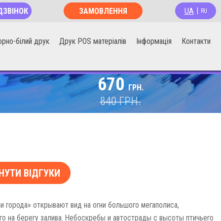
UA
ДЗВІНОК
ЗАМОВЛЕННЯ
|
RU
ОНЛАЙН
орно-білий друк
Друк POS матеріалів
Інформація
Контакти
670
ГРН.
840
ГРН.
НУТИ ВІДГУКИ
и города» открывают вид на огни большого мегаполиса,
о на берегу залива. Небоскребы и автострады с высоты птичьего