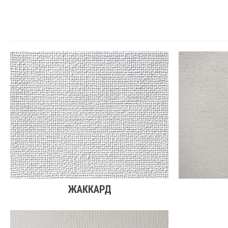
ЖАККАРД