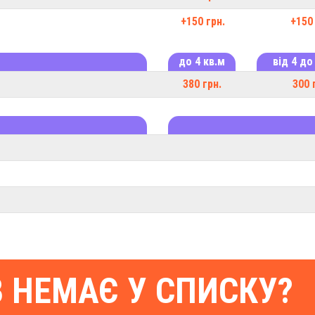
+150 грн.
+150 
до 4 кв.м
від 4 до
380 грн.
300 
В НЕМАЄ У СПИСКУ?