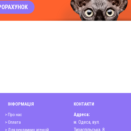
РОРАХУНОК
ІНФОРМАЦІЯ
КОНТАКТИ
> Про нас
Адреса:
> Оплата
м. Одеса, вул.
> Для рекламних агенцій
Тираспільська, 8