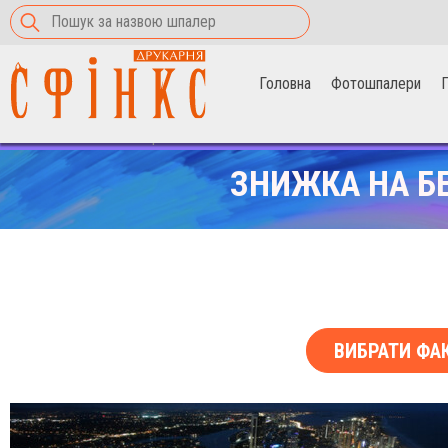
Головна
Фотошпалери
П
Головна
>
Фотошпалери
>
Вогні міста
ЗНИЖКА НА Б
ВИБРАТИ ФА