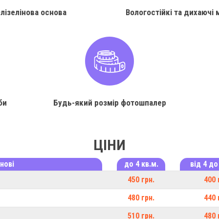
лізелінова основа
Вологостійкі та дихаючі 
би
Будь-який розмір фотошпалер
ЦІНИ
нові
до 4 кв.м.
від 4 до
450 грн.
400 
480 грн.
440 
510 грн.
480 