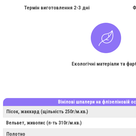
Термін виготовлення
2-3 дні
Ф
Екологічні матеріали та фар
Вінілові шпалери на флізеліновій ос
Пісок, жаккард (щільність 250г/м.кв.)
Вельвет, живопис (п-ть 310г/м.кв.)
Полотно