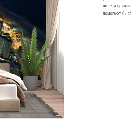
полета придаю
помогают быст