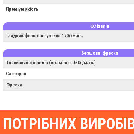
Преміум якість
Флізелін
Гладкий флізелін густина 170г/м.кв.
Безшовні фрески
Тканинний флізелін (щільність 450г/м.кв.)
Санторіні
Фреска
ПОТРІБНИХ ВИРОБІ