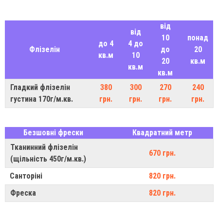
від
від
10
понад
до 4
4 до
Флізелін
до
20
кв.м
10
20
кв.м
кв.м
кв.м
Гладкий флізелін
380
300
270
240
густина 170г/м.кв.
грн.
грн.
грн.
грн.
Безшовні фрески
Квадратний метр
Тканинний флізелін
670 грн.
(щільність 450г/м.кв.)
Санторіні
820 грн.
Фреска
820 грн.