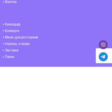
Візитки
Календарі
Конверти
Меню для ресторанів
Наліпки, стікери
Листівки
Папки
Друк книг
Плакати
Пластикові картки