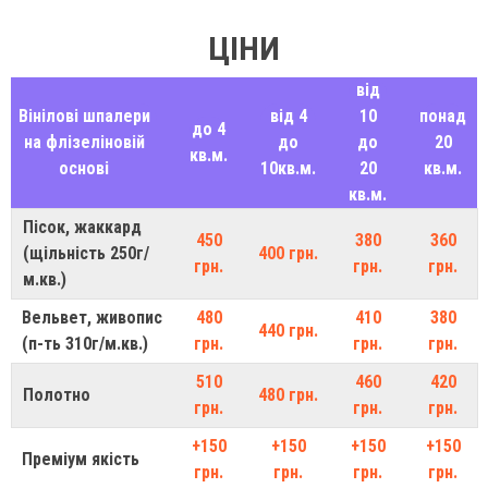
ЦІНИ
від
Вінілові шпалери
від 4
10
понад
до 4
на флізеліновій
до
до
20
кв.м.
основі
10кв.м.
20
кв.м.
кв.м.
Пісок, жаккард
450
380
360
(щільність 250г/
400 грн.
грн.
грн.
грн.
м.кв.)
Вельвет, живопис
480
410
380
440 грн.
(п-ть 310г/м.кв.)
грн.
грн.
грн.
510
460
420
Полотно
480 грн.
грн.
грн.
грн.
+150
+150
+150
+150
Преміум якість
грн.
грн.
грн.
грн.