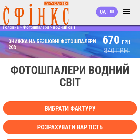
UA
|
RU
Toggle
navigat
Головна
>
Фотошпалери
>
водний світ
670
ЗНИЖКА НА БЕЗШОВНІ ФОТОШПАЛЕРИ
ГРН.
20%
840
ГРН.
ФОТОШПАЛЕРИ ВОДНИЙ
СВІТ
ВИБРАТИ ФАКТУРУ
РОЗРАХУВАТИ ВАРТІСТЬ