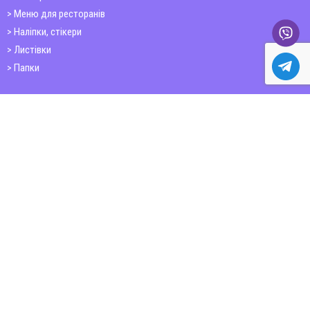
Меню для ресторанів
Наліпки, стікери
Листівки
Папки
Друк книг
Плакати
Пластикові картки
ШИРОКОФОРМАТНИЙ ДРУК
Друк на фотошпалерах