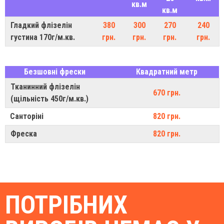
кв.м
кв.м
Гладкий флізелін
380
300
270
240
густина 170г/м.кв.
грн.
грн.
грн.
грн.
Безшовні фрески
Квадратний метр
Тканинний флізелін
670 грн.
(щільність 450г/м.кв.)
Санторіні
820 грн.
Фреска
820 грн.
ПОТРІБНИХ