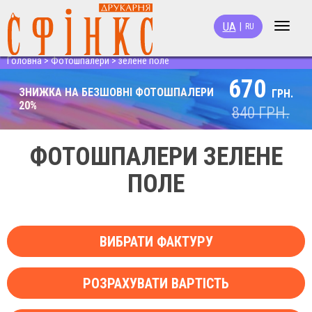
UA
|
RU
Toggle
navigat
Головна
>
Фотошпалери
>
зелене поле
670
ЗНИЖКА НА БЕЗШОВНІ ФОТОШПАЛЕРИ
ГРН.
20%
840
ГРН.
ФОТОШПАЛЕРИ ЗЕЛЕНЕ
ПОЛЕ
ВИБРАТИ ФАКТУРУ
РОЗРАХУВАТИ ВАРТІСТЬ