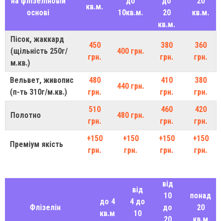
на флізеліновій
до
до
20
кв.м.
основі
10кв.м.
20
кв.м.
кв.м.
Пісок, жаккард
450
380
360
(щільність 250г/
400 грн.
грн.
грн.
грн.
м.кв.)
Вельвет, живопис
480
410
380
440 грн.
(п-ть 310г/м.кв.)
грн.
грн.
грн.
510
460
420
Полотно
480 грн.
грн.
грн.
грн.
+150
+150
+150
+150
Преміум якість
грн.
грн.
грн.
грн.
від
від
10
понад
до 4
4 до
Флізелін
до
20
кв.м
10
20
кв.м